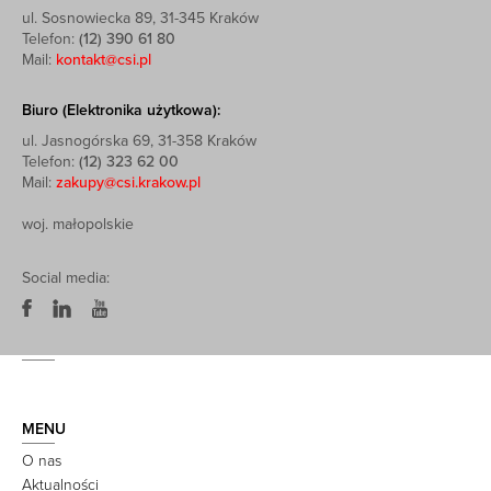
ul. Sosnowiecka 89, 31-345 Kraków
Telefon:
(12) 390 61 80
Mail:
kontakt@csi.pl
Biuro (Elektronika użytkowa):
ul. Jasnogórska 69, 31-358 Kraków
Telefon:
(12) 323 62 00
Mail:
zakupy@csi.krakow.pl
woj. małopolskie
Social media:
MENU
O nas
Aktualności