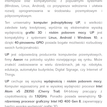
interfejsów oraz kompatybilność z popularnymi systemami
(Windows, Linux, Android), co przyspiesza wdrożenia i ułatwia
rozwój oprogramowania w środowisku przemysłowym i
półprzemysłowym.
Ten uniwersalny
komputer jednopłytkowy UP
, o wielkości
zaledwie karty kredytowej, wyróżnia się ekstremalnie wysoką
wydajnością
grafiki 3D
i
niskim poborem mocy
.
UP
jest
kompatybilny z systemami
Linux, Android i Windows 10
, a
dzięki
40-pinowemu GPIO
posiada bogate możliwości rozbudowy
swoich funkcjonalności.
UP
jest odpowiedzią producenta komputerów przemysłowych,
firmy
Aaeon
na potrzeby szybko rozwijającego się rynku. Może
znaleźć zastosowanie w wielu dziedzinach, jak np. robotyka,
edukacja, automatyka budynków, Digital Signage, czy Internet of
Things.
UP
cechuje się wysoką
wydajnością
i
niskim poborem mocy
.
Komputer wyposażony jest w wysokiej wydajności procesor
Intel
Atom x5 Z8350
(
Cherry Trail
) 64-bitowy pracujący z
częstotliwością do
1.92GHz
. Ponadto posiada wewnętrzny
12-
rdzeniowy procesor graficzny
:
Intel HD 400 Gen 8
, zapewniający
bardzo wysoką wydajność grafiki 3D.