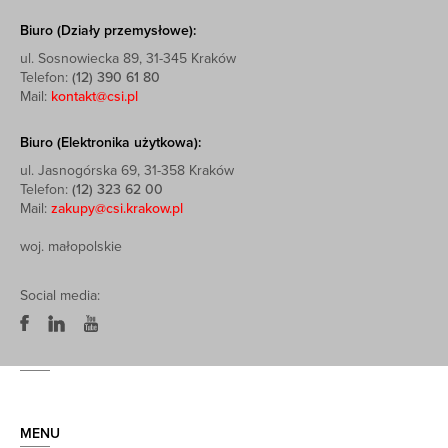
Biuro (Działy przemysłowe):
ul. Sosnowiecka 89, 31-345 Kraków
Telefon:
(12) 390 61 80
Mail:
kontakt@csi.pl
Biuro (Elektronika użytkowa):
ul. Jasnogórska 69, 31-358 Kraków
Telefon:
(12) 323 62 00
Mail:
zakupy@csi.krakow.pl
woj. małopolskie
Social media:
MENU