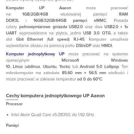
Komputer UP Aaeon
może pracować
na
1GB/2GB/4GB
wlutowanej pamięci
RAM
DDR3L
i
16GB/32GB/64GB pamięci eMMC
. Posiada
cztery
pełnowymiarowe gniazda
USB2.0
oraz dwa
USB2.0 + 1x
UART
wyprowadzone na płytce, jedno
USB 3.0 OTG
, a także
slot
Gbit Ethernet
(
full speed
)
RJ-45
. Komputer umożliwia
wyświetlanie obrazu za pomocą portu
DSI/eDP
oraz
HMDI.
Komputer jednopłytkowy UP
może pracować na systemie
operacyjnym
Microsoft Windows
10
,
Linux
(
ubilinux
,
Ubuntu
,
Yocto
) lub
Android 5.0 Lollipop
. Ten
mikrokomputer ma zaledwie
85.60 mm × 56.5 mm
wielkości i
może pracować w zakresie temperatur
od 0 do 60°C
.
Cechy komputera jednopłytkowego UP Aaeon
Procesor
Intel Atom Quad Core x5-Z8350, do 1.92 GHz
Pamięć