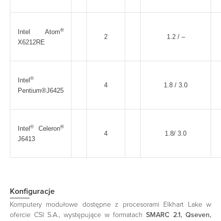
®
Intel Atom
2
1.2 / –
X6212RE
®
Intel
4
1.8 / 3.0
Pentium®J6425
®
®
Intel
Celeron
4
1.8/ 3.0
J6413
Konfiguracje
Komputery modułowe dostępne z procesorami Elkhart Lake w
ofercie CSI S.A., występujące w formatach
SMARC 2.1, Qseven,