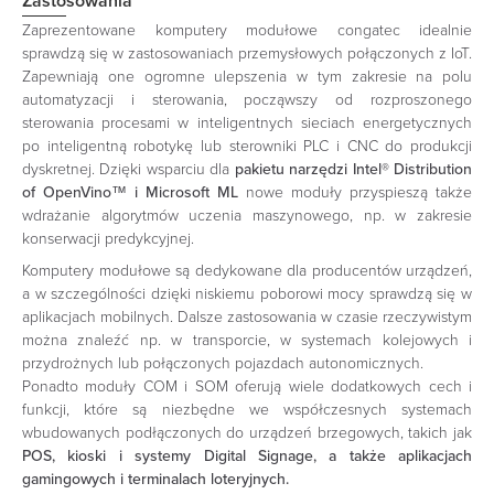
Zastosowania
Zaprezentowane komputery modułowe congatec idealnie
sprawdzą się w zastosowaniach przemysłowych połączonych z IoT.
Zapewniają one ogromne ulepszenia w tym zakresie na polu
automatyzacji i sterowania, począwszy od rozproszonego
sterowania procesami w inteligentnych sieciach energetycznych
po inteligentną robotykę lub sterowniki PLC i CNC do produkcji
dyskretnej. Dzięki wsparciu dla
pakietu narzędzi
Intel® Distribution
of OpenVino™ i Microsoft ML
nowe moduły przyspieszą także
wdrażanie algorytmów uczenia maszynowego, np. w zakresie
konserwacji predykcyjnej.
Komputery modułowe są dedykowane dla producentów urządzeń,
a w szczególności dzięki niskiemu poborowi mocy sprawdzą się w
aplikacjach mobilnych. Dalsze zastosowania w czasie rzeczywistym
można znaleźć np. w transporcie, w systemach kolejowych i
przydrożnych lub połączonych pojazdach autonomicznych.
Ponadto moduły COM i SOM oferują wiele dodatkowych cech i
funkcji, które są niezbędne we współczesnych systemach
wbudowanych podłączonych do urządzeń brzegowych, takich jak
POS, kioski i systemy Digital Signage, a także aplikacjach
gamingowych i terminalach loteryjnych.