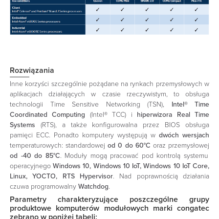
Rozwiązania
Inne korzyści szczególnie pożądane na rynkach przemysłowych w
aplikacjach działających w czasie rzeczywistym, to obsługa
technologii Time Sensitive Networking (TSN),
Intel® Time
Coordinated Computing
(Intel® TCC) i
hiperwizora Real Time
Systems
(RTS), a także konfigurowalna przez BIOS obsługa
pamięci ECC. Ponadto komputery występują w
dwóch
wersjach
temperaturowych: standardowej
od 0 do 60°C
oraz przemysłowej
od -40 do 85°C
. Moduły mogą pracować pod kontrolą systemu
operacyjnego
Windows 10, Windows 10 IoT, Windows 10 IoT Core,
Linux, YOCTO, RTS Hypervisor
. Nad poprawnością działania
czuwa programowalny
Watchdog
.
Parametry charakteryzujące poszczególne grupy
produktowe komputerów modułowych marki congatec
zebrano w poniżej tabeli: