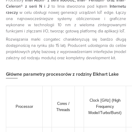
Procesory
Intel Atom® z serii x6000E, Intel® Pentium® oraz Intel®
Celeron® z serii N i J
to linia stworzona pod kątem
Internetu
rzeczy
w celu obsługi nowej generacji urządzeń IoT edge. Łączy
ona najnowocześniejsze systemy obliczeniowe i graficzne
wykonane w technologii 10 nm z wieloma zintegrowanymi
funkcjami i złączami I/O, tworząc gotową platformę dla aplikacji IoT.
Rozwiązania marki congatec charakteryzują się bardzo długą
dostępnością na rynku (do 15 lat). Producent udostępnia do celów
projektowych płytę bazową z wyprowadzeniami interfejsów (model
zależny od rodzaju modułu) oraz kompletny development kit.
Główne parametry procesorów z rodziny Elkhart Lake
Clock [GHz] (High
Cores /
Processor
Frequency
Threads
Mode//Turbo/Burst)