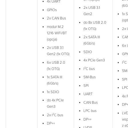
4x UART
(6G
2x USB 3.1
GPIOs
Gen2
1x 
2x CAN Bus
(opt
do 8x USB 2.0
moduł M.2
(1x OTG)
2x 
1216 WiFi/BT
2x SATA III
CA
(opcja)
(6Gb/s)
6x 
2x USB 3.1
SDIO
Gen2 (1x OTG)
GPI
4x PCIe Gen3
6x USB 2.0
I²C
(1x OTG)
I²C bus
SM
1x SATA III
SM-Bus
SPI
(6Gb/s)
SPI
LPC
1x SDIO
UART
4x 
do 4x PCIe
CAN Bus
DP+
Gen3
LPC bus
LV
2x I²C bus
DP++
wsp
DP++
z e
LVDS