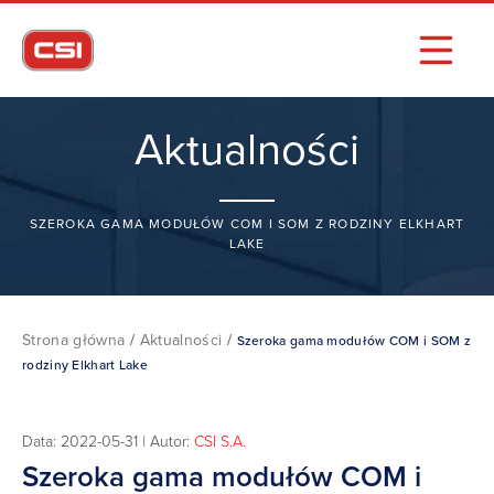
Aktualności
SZEROKA GAMA MODUŁÓW COM I SOM Z RODZINY ELKHART
LAKE
Strona główna
/
Aktualności
/
Szeroka gama modułów COM i SOM z
rodziny Elkhart Lake
Data: 2022-05-31 | Autor:
CSI S.A.
Szeroka gama modułów COM i