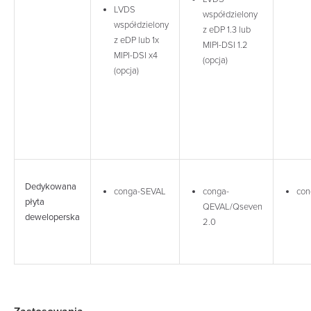
LVDS
współdzielony
współdzielony
z eDP 1.3 lub
z eDP lub 1x
MIPI-DSI 1.2
MIPI-DSI x4
(opcja)
(opcja)
Dedykowana
conga-SEVAL
conga-
con
płyta
QEVAL/Qseven
deweloperska
2.0