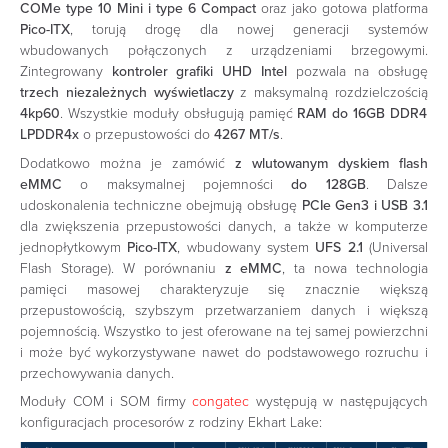
COMe type 10 Mini i type 6 Compact
oraz jako gotowa platforma
Pico-ITX
, torują drogę dla nowej generacji systemów
wbudowanych połączonych z urządzeniami brzegowymi.
Zintegrowany
kontroler grafiki UHD Intel
pozwala na obsługę
trzech niezależnych wyświetlaczy
z maksymalną rozdzielczością
4kp60
. Wszystkie moduły obsługują pamięć
RAM do 16GB DDR4
LPDDR4x
o przepustowości do
4267 MT/s
.
Dodatkowo można je zamówić
z wlutowanym dyskiem flash
eMMC
o maksymalnej pojemności
do 128GB
. Dalsze
udoskonalenia techniczne obejmują obsługę
PCIe Gen3 i USB 3.1
dla zwiększenia przepustowości danych, a także w komputerze
jednopłytkowym
Pico-ITX
, wbudowany system
UFS 2.1
(Universal
Flash Storage). W porównaniu
z eMMC
, ta nowa technologia
pamięci masowej charakteryzuje się znacznie większą
przepustowością, szybszym przetwarzaniem danych i większą
pojemnością. Wszystko to jest oferowane na tej samej powierzchni
i może być wykorzystywane nawet do podstawowego rozruchu i
przechowywania danych.
Moduły COM i SOM firmy
congatec
występują w następujących
konfiguracjach procesorów z rodziny Ekhart Lake: