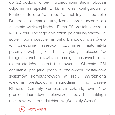
do 32 godzin, w pełni wzmocniona stacja robocza
odporna na upadek z 1,8 m oraz konfigurowalny
kontroler do dronów i robotów mobilnych – portfolio
Durabook obejmuje urządzenia przeznaczone do
znacznie większej liczby… Firma CSI została założona
w 1992 roku i od tego dnia dzień po dniu wypracowuje
sobie mocną pozycję na rynku branżowym, zarówno
w dziedzinie szeroko rozumianej automatyki
przemysłowej, jak i dystrybucji akcesoriów
fotograficznych, rozwiązań pamięci masowych oraz
akumulatorków, baterii i ładowarek. Obecnie CSI
oceniania jest jako jeden z czołowych dostawców
systemów komputerowych w kraju. Wyróżniona
wieloma prestiżowymi nagrodami m.in.: Gazele
Biznesu, Diamenty Forbesa, znalazła się również w
gronie laureatów pierwszej edycji rankingu
najzdrowszych przedsiębiorstw „Wehikuły Czasu”.
Czytaj więcej