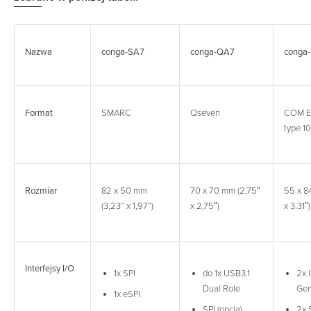
Nazwa
conga-SA7
conga-QA7
conga
Format
SMARC
Qseven
COM E
type 10
Rozmiar
82 x 50 mm
70 x 70 mm (2,75″
55 x 8
(3,23” x 1,97”)
x 2,75″)
x 3.31″)
Interfejsy I/O
1x SPI
do 1x USB3.1
2x 
Dual Role
Ge
1x eSPI
SPI (opcja)
2x 