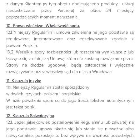
z danym Klientem (w tym obrotu obejmującego produkty i usługi
niedostarczane przez Partnera) za okres 24 miesięcy
poprzedzających moment naruszenia.
10. Prawo właściwe. Właściwość sądu.
10.1 Niniejszy Regulamin i umowa zawierana na jego podstawie są
regulowane, interpretowane oraz egzekwowane zgodnie z
prawem Polskim.
10.2. Wszelkie spory, rozbieżności lub roszczenia wynikające z lub
łączące się z niniejszą Umową, która nie zostaną rozwiązane przez
Strony na drodze ugodowej, będą ostatecznie i wyłącznie
rozwiązywane przez właściwy sąd dla miasta Wrocławia.
11. Klauzula języka
11.1. Niniejszy Regulamin został sporządzony
w dwóch językach: polskim i angielskim.
W razie powstania sporu co do jego treści, tekstem autentycznym
jest tekst polski.
12. Klauzula Salwatoryjna
12.1. Jeżeli jakiekolwiek postanowienie Regulaminu lub zawartej na
jego podstawie umowy okaże się lub stanie się nieważne albo
niewykonalne, pozostaje to bez wpływu na ważność pozostałych