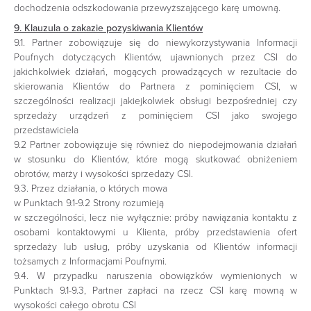
dochodzenia odszkodowania przewyższającego karę umowną.
9. Klauzula o zakazie pozyskiwania Klientów
9.1. Partner zobowiązuje się do niewykorzystywania Informacji
Poufnych dotyczących Klientów, ujawnionych przez CSI do
jakichkolwiek działań, mogących prowadzących w rezultacie do
skierowania Klientów do Partnera z pominięciem CSI, w
szczególności realizacji jakiejkolwiek obsługi bezpośredniej czy
sprzedaży urządzeń z pominięciem CSI jako swojego
przedstawiciela
9.2 Partner zobowiązuje się również do niepodejmowania działań
w stosunku do Klientów, które mogą skutkować obniżeniem
obrotów, marży i wysokości sprzedaży CSI.
9.3. Przez działania, o których mowa
w Punktach 9.1-9.2 Strony rozumieją
w szczególności, lecz nie wyłącznie: próby nawiązania kontaktu z
osobami kontaktowymi u Klienta, próby przedstawienia ofert
sprzedaży lub usług, próby uzyskania od Klientów informacji
tożsamych z Informacjami Poufnymi.
9.4. W przypadku naruszenia obowiązków wymienionych w
Punktach 9.1-9.3, Partner zapłaci na rzecz CSI karę mowną w
wysokości całego obrotu CSI