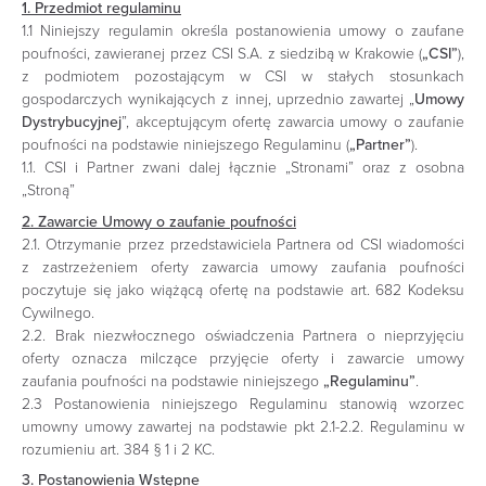
1. Przedmiot regulaminu
1.1 Niniejszy regulamin określa postanowienia umowy o zaufane
poufności, zawieranej przez CSI S.A. z siedzibą w Krakowie (
„CSI”
),
z podmiotem pozostającym w CSI w stałych stosunkach
gospodarczych wynikających z innej, uprzednio zawartej „
Umowy
Dystrybucyjnej
”, akceptującym ofertę zawarcia umowy o zaufanie
poufności na podstawie niniejszego Regulaminu (
„Partner”
).
1.1. CSI i Partner zwani dalej łącznie „Stronami” oraz z osobna
„Stroną”
2. Zawarcie Umowy o zaufanie poufności
2.1. Otrzymanie przez przedstawiciela Partnera od CSI wiadomości
z zastrzeżeniem oferty zawarcia umowy zaufania poufności
poczytuje się jako wiążącą ofertę na podstawie art. 682 Kodeksu
Cywilnego.
2.2. Brak niezwłocznego oświadczenia Partnera o nieprzyjęciu
oferty oznacza milczące przyjęcie oferty i zawarcie umowy
zaufania poufności na podstawie niniejszego
„Regulaminu”
.
2.3 Postanowienia niniejszego Regulaminu stanowią wzorzec
umowny umowy zawartej na podstawie pkt 2.1-2.2. Regulaminu w
rozumieniu art. 384 § 1 i 2 KC.
3. Postanowienia Wstępne