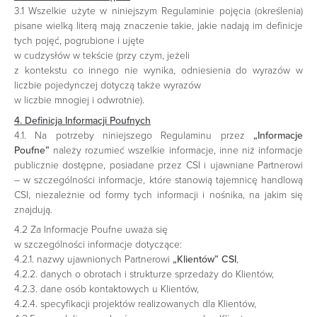
3.1 Wszelkie użyte w niniejszym Regulaminie pojęcia (określenia)
pisane wielką literą mają znaczenie takie, jakie nadają im definicje
tych pojęć, pogrubione i ujęte
w cudzysłów w tekście (przy czym, jeżeli
z kontekstu co innego nie wynika, odniesienia do wyrazów w
liczbie pojedynczej dotyczą także wyrazów
w liczbie mnogiej i odwrotnie).
4. Definicja Informacji Poufnych
4.1. Na potrzeby niniejszego Regulaminu przez
„Informacje
Poufne”
należy rozumieć wszelkie informacje, inne niż informacje
publicznie dostępne, posiadane przez CSI i ujawniane Partnerowi
– w szczególności informacje, które stanowią tajemnicę handlową
CSI, niezależnie od formy tych informacji i nośnika, na jakim się
znajdują.
4.2 Za Informacje Poufne uważa się
w szczególności informacje dotyczące:
4.2.1. nazwy ujawnionych Partnerowi
„Klientów” CSI
,
4.2.2. danych o obrotach i strukturze sprzedaży do Klientów,
4.2.3. dane osób kontaktowych u Klientów,
4.2.4. specyfikacji projektów realizowanych dla Klientów,