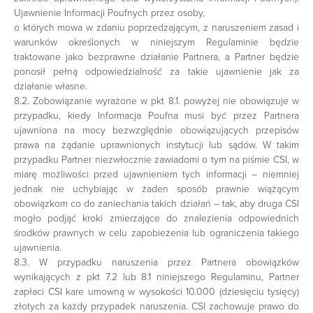
Ujawnienie Informacji Poufnych przez osoby,
o których mowa w zdaniu poprzedzającym, z naruszeniem zasad i
warunków określonych w niniejszym Regulaminie będzie
traktowane jako bezprawne działanie Partnera, a Partner będzie
ponosił pełną odpowiedzialność za takie ujawnienie jak za
działanie własne.
8.2. Zobowiązanie wyrażone w pkt 8.1. powyżej nie obowiązuje w
przypadku, kiedy Informacja Poufna musi być przez Partnera
ujawniona na mocy bezwzględnie obowiązujących przepisów
prawa na żądanie uprawnionych instytucji lub sądów. W takim
przypadku Partner niezwłocznie zawiadomi o tym na piśmie CSI, w
miarę możliwości przed ujawnieniem tych informacji – niemniej
jednak nie uchybiając w żaden sposób prawnie wiążącym
obowiązkom co do zaniechania takich działań – tak, aby druga CSI
mogło podjąć kroki zmierzające do znalezienia odpowiednich
środków prawnych w celu zapobieżenia lub ograniczenia takiego
ujawnienia.
8.3. W przypadku naruszenia przez Partnera obowiązków
wynikających z pkt 7.2 lub 8.1 niniejszego Regulaminu, Partner
zapłaci CSI kare umowną w wysokości 10.000 (dziesięciu tysięcy)
złotych za każdy przypadek naruszenia. CSI zachowuje prawo do