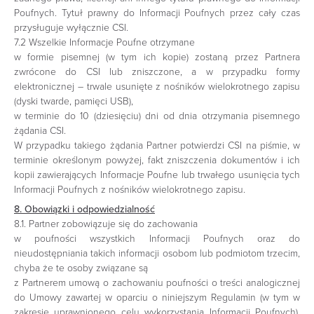
Poufnych. Tytuł prawny do Informacji Poufnych przez cały czas
przysługuje wyłącznie CSI.
7.2 Wszelkie Informacje Poufne otrzymane
w formie pisemnej (w tym ich kopie) zostaną przez Partnera
zwrócone do CSI lub zniszczone, a w przypadku formy
elektronicznej – trwale usunięte z nośników wielokrotnego zapisu
(dyski twarde, pamięci USB),
w terminie do 10 (dziesięciu) dni od dnia otrzymania pisemnego
żądania CSI.
W przypadku takiego żądania Partner potwierdzi CSI na piśmie, w
terminie określonym powyżej, fakt zniszczenia dokumentów i ich
kopii zawierających Informacje Poufne lub trwałego usunięcia tych
Informacji Poufnych z nośników wielokrotnego zapisu.
8. Obowiązki i odpowiedzialność
8.1. Partner zobowiązuje się do zachowania
w poufności wszystkich Informacji Poufnych oraz do
nieudostępniania takich informacji osobom lub podmiotom trzecim,
chyba że te osoby związane są
z Partnerem umową o zachowaniu poufności o treści analogicznej
do Umowy zawartej w oparciu o niniejszym Regulamin (w tym w
zakresie uprawnionego celu wykorzystania Informacji Poufnych).