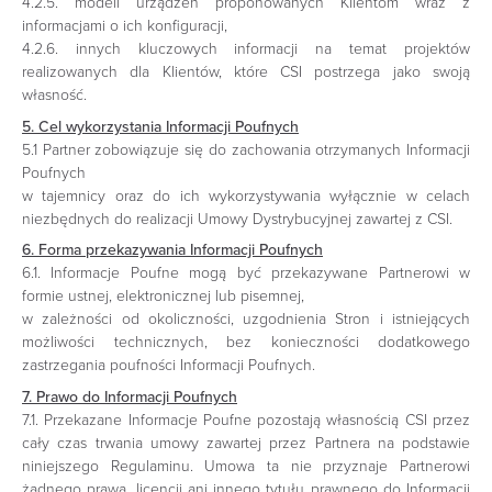
4.2.5. modeli urządzeń proponowanych Klientom wraz z
informacjami o ich konfiguracji,
4.2.6. innych kluczowych informacji na temat projektów
realizowanych dla Klientów, które CSI postrzega jako swoją
własność.
5. Cel wykorzystania Informacji Poufnych
5.1 Partner zobowiązuje się do zachowania otrzymanych Informacji
Poufnych
w tajemnicy oraz do ich wykorzystywania wyłącznie w celach
niezbędnych do realizacji Umowy Dystrybucyjnej zawartej z CSI.
6. Forma przekazywania Informacji Poufnych
6.1. Informacje Poufne mogą być przekazywane Partnerowi w
formie ustnej, elektronicznej lub pisemnej,
w zależności od okoliczności, uzgodnienia Stron i istniejących
możliwości technicznych, bez konieczności dodatkowego
zastrzegania poufności Informacji Poufnych.
7. Prawo do Informacji Poufnych
7.1. Przekazane Informacje Poufne pozostają własnością CSI przez
cały czas trwania umowy zawartej przez Partnera na podstawie
niniejszego Regulaminu. Umowa ta nie przyznaje Partnerowi
żadnego prawa, licencji ani innego tytułu prawnego do Informacji