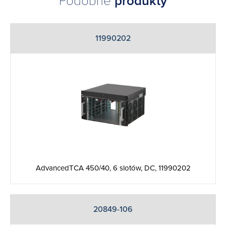
Podobne
produkty
11990202
AdvancedTCA 450/40, 6 slotów, DC, 11990202
20849-106