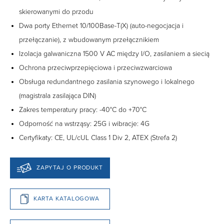
skierowanymi do przodu
Dwa porty Ethernet 10/100Base-T(X) (auto-negocjacja i
przełączanie), z wbudowanym przełącznikiem
Izolacja galwaniczna 1500 V AC między I/O, zasilaniem a siecią
Ochrona przeciwprzepięciowa i przeciwzwarciowa
Obsługa redundantnego zasilania szynowego i lokalnego
(magistrala zasilająca DIN)
Zakres temperatury pracy: -40°C do +70°C
Odporność na wstrząsy: 25G i wibracje: 4G
Certyfikaty: CE, UL/cUL Class 1 Div 2, ATEX (Strefa 2)
ZAPYTAJ O PRODUKT
KARTA KATALOGOWA