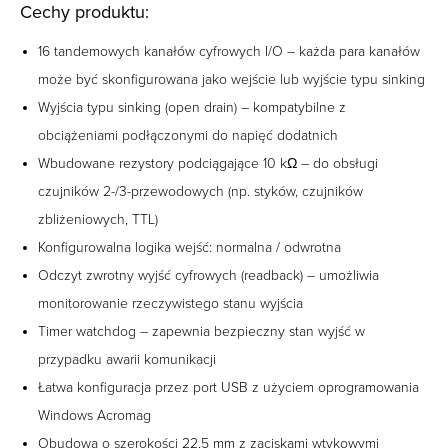
Cechy produktu:
16 tandemowych kanałów cyfrowych I/O – każda para kanałów
może być skonfigurowana jako wejście lub wyjście typu sinking
Wyjścia typu sinking (open drain) – kompatybilne z
obciążeniami podłączonymi do napięć dodatnich
Wbudowane rezystory podciągające 10 kΩ – do obsługi
czujników 2-/3-przewodowych (np. styków, czujników
zbliżeniowych, TTL)
Konfigurowalna logika wejść: normalna / odwrotna
Odczyt zwrotny wyjść cyfrowych (readback) – umożliwia
monitorowanie rzeczywistego stanu wyjścia
Timer watchdog – zapewnia bezpieczny stan wyjść w
przypadku awarii komunikacji
Łatwa konfiguracja przez port USB z użyciem oprogramowania
Windows Acromag
Obudowa o szerokości 22,5 mm z zaciskami wtykowymi