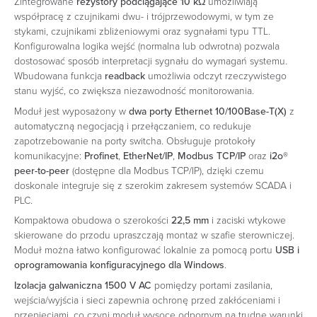
Zintegrowane
rezystory podciągające 10 kΩ
umożliwiają
współpracę z czujnikami dwu- i trójprzewodowymi, w tym ze
stykami, czujnikami zbliżeniowymi oraz sygnałami typu TTL.
Konfigurowalna logika wejść (normalna lub odwrotna) pozwala
dostosować sposób interpretacji sygnału do wymagań systemu.
Wbudowana funkcja
readback
umożliwia odczyt rzeczywistego
stanu wyjść, co zwiększa niezawodność monitorowania.
Moduł jest wyposażony w
dwa porty Ethernet 10/100Base-T(X)
z
automatyczną negocjacją i przełączaniem, co redukuje
zapotrzebowanie na porty switcha. Obsługuje protokoły
komunikacyjne:
Profinet
,
EtherNet/IP
,
Modbus TCP/IP
oraz
i2o®
peer-to-peer
(dostępne dla Modbus TCP/IP), dzięki czemu
doskonale integruje się z szerokim zakresem systemów SCADA i
PLC.
Kompaktowa obudowa o szerokości
22,5 mm
i zaciski wtykowe
skierowane do przodu upraszczają montaż w szafie sterowniczej.
Moduł można łatwo konfigurować lokalnie za pomocą portu
USB i
oprogramowania konfiguracyjnego dla Windows
.
Izolacja galwaniczna 1500 V AC
pomiędzy portami zasilania,
wejścia/wyjścia i sieci zapewnia ochronę przed zakłóceniami i
przepięciami, co czyni moduł wysoce odpornym na trudne warunki