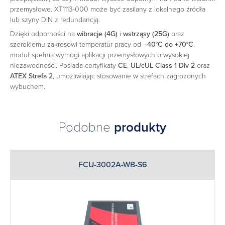
przemysłowe. XT1113-000 może być zasilany z lokalnego źródła
lub szyny DIN z redundancją.
Dzięki odporności na
wibracje (4G)
i
wstrząsy (25G)
oraz
szerokiemu zakresowi temperatur pracy od
–40°C do +70°C
,
moduł spełnia wymogi aplikacji przemysłowych o wysokiej
niezawodności. Posiada certyfikaty
CE
,
UL/cUL Class 1 Div 2
oraz
ATEX Strefa 2
, umożliwiając stosowanie w strefach zagrożonych
wybuchem.
Podobne
produkty
FCU-3002A-WB-S6