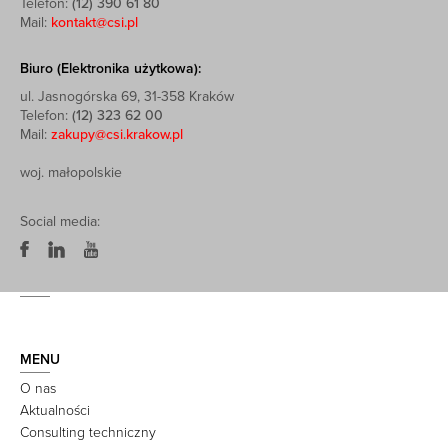
Telefon:
(12) 390 61 80
Mail:
kontakt@csi.pl
Biuro (Elektronika użytkowa):
ul. Jasnogórska 69, 31-358 Kraków
Telefon:
(12) 323 62 00
Mail:
zakupy@csi.krakow.pl
woj. małopolskie
Social media:
MENU
O nas
Aktualności
Consulting techniczny