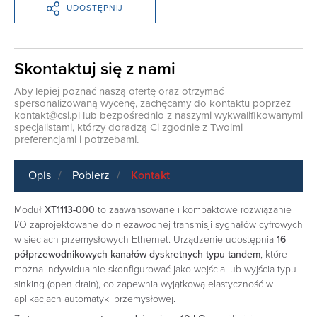
UDOSTĘPNIJ
Skontaktuj się z nami
Aby lepiej poznać naszą ofertę oraz otrzymać
spersonalizowaną wycenę, zachęcamy do kontaktu poprzez
kontakt@csi.pl
lub bezpośrednio z naszymi wykwalifikowanymi
specjalistami, którzy doradzą Ci zgodnie z Twoimi
preferencjami i potrzebami.
Opis
Pobierz
Kontakt
Moduł
XT1113-000
to zaawansowane i kompaktowe rozwiązanie
I/O zaprojektowane do niezawodnej transmisji sygnałów cyfrowych
w sieciach przemysłowych Ethernet. Urządzenie udostępnia
16
półprzewodnikowych kanałów dyskretnych typu tandem
, które
można indywidualnie skonfigurować jako wejścia lub wyjścia typu
sinking (open drain), co zapewnia wyjątkową elastyczność w
aplikacjach automatyki przemysłowej.