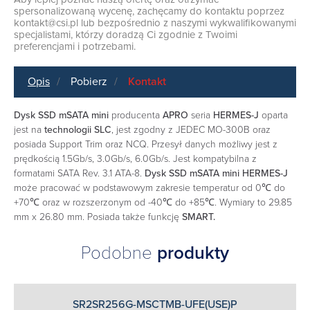
spersonalizowaną wycenę, zachęcamy do kontaktu poprzez
kontakt@csi.pl
lub bezpośrednio z naszymi wykwalifikowanymi
specjalistami, którzy doradzą Ci zgodnie z Twoimi
preferencjami i potrzebami.
Opis
Pobierz
Kontakt
Dysk SSD mSATA mini
producenta
APRO
seria
HERMES-J
oparta
jest na
technologii SLC
, jest zgodny z JEDEC MO-300B oraz
posiada Support Trim oraz NCQ. Przesył danych możliwy jest z
prędkością 1.5Gb/s, 3.0Gb/s, 6.0Gb/s. Jest kompatybilna z
formatami SATA Rev. 3.1 ATA-8.
Dysk SSD mSATA mini
HERMES-J
może pracować w podstawowym zakresie temperatur od 0℃ do
+70℃ oraz w rozszerzonym od -40℃ do +85℃. Wymiary to 29.85
mm x 26.80 mm. Posiada także funkcję
SMART.
Podobne
produkty
SR2SR256G-MSCTMB-UFE(USE)P