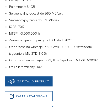
Pamięć: 3D TLC
Pojemność: 64GB
Sekwencyjny odczyt do 560 MB/sek
Sekwencyjny zapis do 510MB/sek
IOPS 70K
MTBF: >3,000,000 h
Zakres temperatur pracy: od 0℃ do + 70℃
Odporność na wibracje: 7.69 Grms, 20~2000 Hz/random
(zgodnie z MIL-STD-810G)
Odporność na wstrząsy: 50G, 11ms (zgodnie z MIL-STD-202G)
Czujnik termiczny: Tak
ZAPYTAJ O PRODUKT
KARTA KATALOGOWA