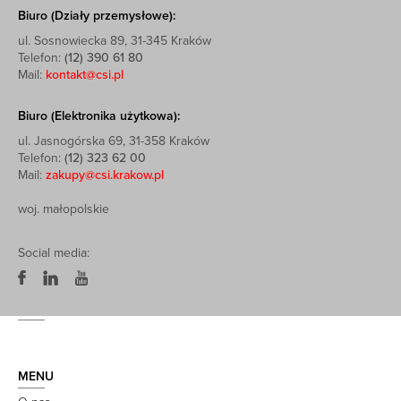
Biuro (Działy przemysłowe):
ul. Sosnowiecka 89, 31-345 Kraków
Telefon:
(12) 390 61 80
Mail:
kontakt@csi.pl
Biuro (Elektronika użytkowa):
ul. Jasnogórska 69, 31-358 Kraków
Telefon:
(12) 323 62 00
Mail:
zakupy@csi.krakow.pl
woj. małopolskie
Social media:
MENU