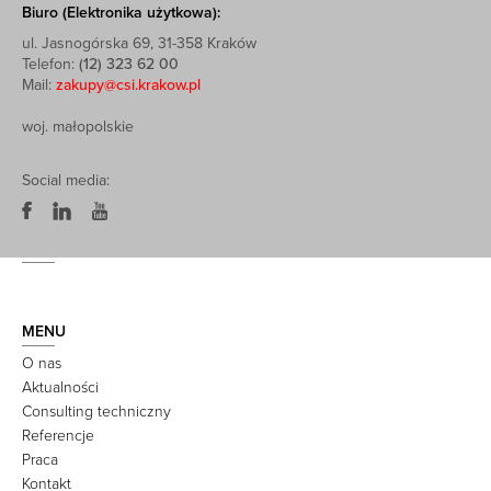
Biuro (Elektronika użytkowa):
ul. Jasnogórska 69, 31-358 Kraków
Telefon:
(12) 323 62 00
Mail:
zakupy@csi.krakow.pl
woj. małopolskie
Social media:
MENU
O nas
Aktualności
Consulting techniczny
Referencje
Praca
Kontakt