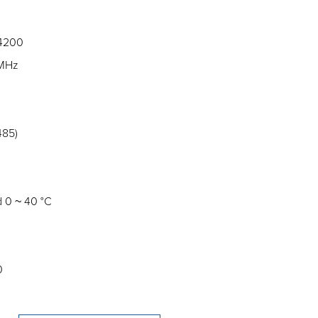
N4200
 MHz
485)
)
d 0 ~ 40 °C
0