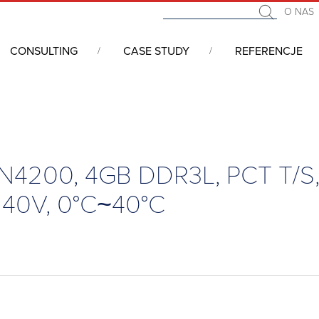
O NAS
CONSULTING
CASE STUDY
REFERENCJE
ery panelowe, All In One, Panele operatorskie, HMI
/
Open frame 
 N4200, 4GB DDR3L, PCT T/S
240V, 0°C~40°C