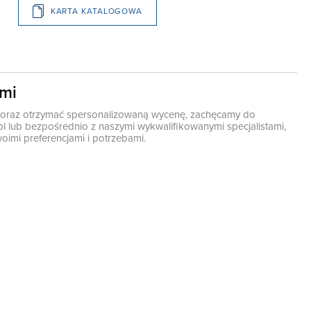
KARTA KATALOGOWA
ami
ę oraz otrzymać spersonalizowaną wycenę, zachęcamy do
pl
lub bezpośrednio z naszymi wykwalifikowanymi specjalistami,
oimi preferencjami i potrzebami.