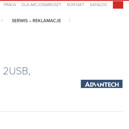
PRACA
DLA AKCJONARIUSZY
KONTAKT
KATALOG
SERWIS – REKLAMACJE
42.5″, Pentium N4200, 4GB DDR3L, PCT T/S, 2USB, 2COM, 2LAN, AC-in
, 2USB,