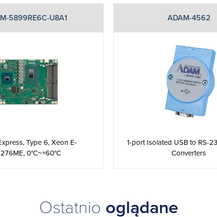
M-5899RE6C-U8A1
ADAM-4562
xpress, Type 6, Xeon E-
1-port Isolated USB to RS-
276ME, 0°C~+60°C
Converters
Ostatnio
oglądane