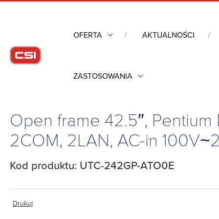
OFERTA
AKTUALNOŚCI
ZASTOSOWANIA
Strona główna
/
Komputery przemysłowe
/
Przemysłowe komput
100V~240V, 0°C~40°C
Open frame 42.5″, Pentium
2COM, 2LAN, AC-in 100V~
Kod produktu: UTC-242GP-ATO0E
Drukuj