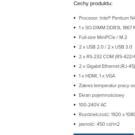
Cechy produktu:
Procesor: Intel® Pentium 
1 x SO-DIMM DDR3L 1867
Full-size MiniPCIe / M.2
2 x USB 2.0 / 2 x USB 3.0
2 x RS-232 COM (RS-422/
2 x Gigabit Ethernet (RJ-45
1 x HDMI, 1 x VGA
Zakres temperatur pracy o
Ekran pojemnościowy
100-240V AC
Rozdzielczość: 1920 x 108
jasność: 450 cd/m2