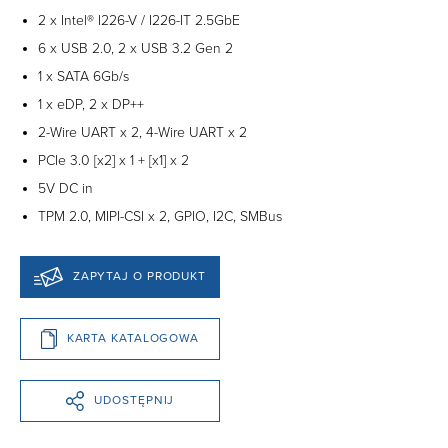
2 x Intel® I226-V / I226-IT 2.5GbE
6 x USB 2.0, 2 x USB 3.2 Gen 2
1 x SATA 6Gb/s
1 x eDP, 2 x DP++
2-Wire UART x 2, 4-Wire UART x 2
PCIe 3.0 [x2] x 1 + [x1] x 2
5V DC in
TPM 2.0, MIPI-CSI x 2, GPIO, I2C, SMBus
ZAPYTAJ O PRODUKT
KARTA KATALOGOWA
UDOSTĘPNIJ