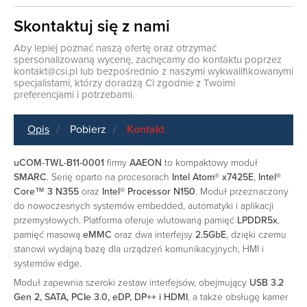
Skontaktuj się z nami
Aby lepiej poznać naszą ofertę oraz otrzymać
spersonalizowaną wycenę, zachęcamy do kontaktu poprzez
kontakt@csi.pl
lub bezpośrednio z naszymi wykwalifikowanymi
specjalistami, którzy doradzą Ci zgodnie z Twoimi
preferencjami i potrzebami.
Opis
Pobierz
Kontakt
uCOM-TWL-B11-0001
firmy
AAEON
to kompaktowy moduł
SMARC
. Serię oparto na procesorach
Intel Atom® x7425E
,
Intel®
Core™ 3 N355
oraz
Intel® Processor N150
. Moduł przeznaczony
do nowoczesnych systemów embedded, automatyki i aplikacji
przemysłowych. Platforma oferuje wlutowaną pamięć
LPDDR5x
,
pamięć masową
eMMC
oraz dwa interfejsy
2.5GbE
, dzięki czemu
stanowi wydajną bazę dla urządzeń komunikacyjnych, HMI i
systemów edge.
Moduł zapewnia szeroki zestaw interfejsów, obejmujący
USB 3.2
Gen 2, SATA, PCIe 3.0, eDP, DP++ i HDMI
, a także obsługę kamer