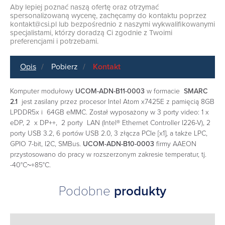
Aby lepiej poznać naszą ofertę oraz otrzymać
spersonalizowaną wycenę, zachęcamy do kontaktu poprzez
kontakt@csi.pl
lub bezpośrednio z naszymi wykwalifikowanymi
specjalistami, którzy doradzą Ci zgodnie z Twoimi
preferencjami i potrzebami.
Opis
Pobierz
Kontakt
Komputer modułowy
UCOM-ADN-B11-0003
w formacie
SMARC
2.1
jest zasilany przez procesor Intel Atom x7425E z pamięcią 8GB
LPDDR5x i 64GB eMMC. Został wyposażony w 3 porty video: 1 x
eDP, 2 x DP++, 2 porty LAN (Intel® Ethernet Controller I226-V), 2
porty USB 3.2, 6 portów USB 2.0, 3 złącza PCIe [x1], a także LPC,
GPIO 7-bit, I2C, SMBus.
UCOM-ADN-B10-0003
firmy AAEON
przystosowano do pracy w rozszerzonym zakresie temperatur, tj.
-40°C~+85°C.
Podobne
produkty