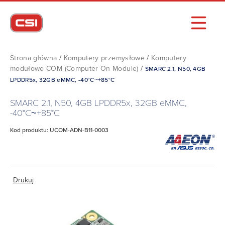
Strona główna
/
Komputery przemysłowe
/
Komputery
modułowe COM (Computer On Module)
/
SMARC 2.1, N50, 4GB
LPDDR5x, 32GB eMMC, -40°C~+85°C
SMARC 2.1, N50, 4GB LPDDR5x, 32GB eMMC,
-40°C~+85°C
Kod produktu: UCOM-ADN-B11-0003
Drukuj