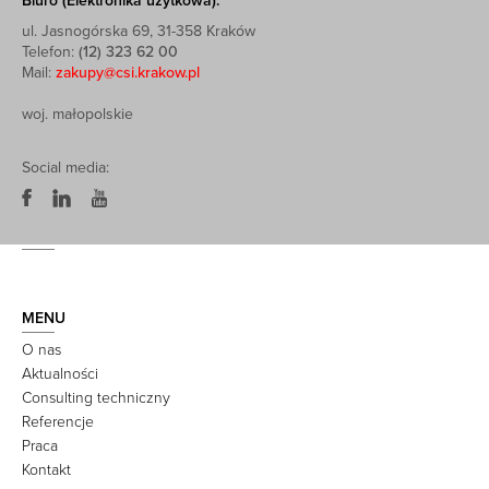
Biuro (Elektronika użytkowa):
ul. Jasnogórska 69, 31-358 Kraków
Telefon:
(12) 323 62 00
Mail:
zakupy@csi.krakow.pl
woj. małopolskie
Social media:
MENU
O nas
Aktualności
Consulting techniczny
Referencje
Praca
Kontakt