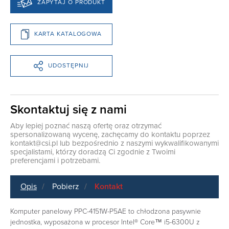
ZAPYTAJ O PRODUKT
KARTA KATALOGOWA
UDOSTĘPNIJ
Skontaktuj się z nami
Aby lepiej poznać naszą ofertę oraz otrzymać
spersonalizowaną wycenę, zachęcamy do kontaktu poprzez
kontakt@csi.pl
lub bezpośrednio z naszymi wykwalifikowanymi
specjalistami, którzy doradzą Ci zgodnie z Twoimi
preferencjami i potrzebami.
Opis
Pobierz
Kontakt
Komputer panelowy PPC-4151W-P5AE to chłodzona pasywnie
jednostka, wyposażona w procesor Intel® Core™ i5-6300U z