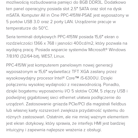
możliwością rozbudowania pamięci do 8GB DDR3L. Dodatkowo
ten panel operacyjny posiada slot 2.5″ SATA oraz slot na dysk
mSATA. Komputer All in One PPC-4151W-P5AE jest wyposażony w
5 portów USB 3.0 oraz 2 porty LAN. Urządzenie pracuje w
temperaturze do 50°C.
Seria terminali dotykowych PPC-4151W posiada 15,6″ ekran o
rozdzielczości 1366 x 768 i jasności 400cd/m2, który pozwala na
wydajną pracę. Posiada wsparcie systemów Microsoft® Windows
7/8.1/10 (32/64-bit), WES7, Linux.
PPC-4151W jest komputerem panelowym nowej generacji
wyposażonym w 15,6″ wyświetlacz TFT XGA zasilany przez
wysokowydajny procesor Intel® Core™ i5-6300U. Dzięki
połączeniu wysokiej wydajności z niezawodnością. Ponadto,
dzięki bogatemu wyposażeniu I/O 5 slotów COM, 5 złączy USB i
podwójnej gigabitowej sieci ethernet ułatwia podłączenie do
urządzeń. Zastosowanie gniazda PCIe/PCI dla magistrali fieldbus
lub własnej karty rozszerzeń zwiększa przydatność systemu do
różnych zastosowań. Ostatnim, ale nie mniej ważnym elementem
jest ekran dotykowy, który sprawia, że interfejs HMI jest bardziej
intuicyjny i zapewnia najlepsze wrażenia z obsługi.