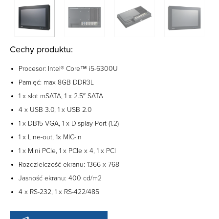
Cechy produktu:
Procesor: Intel® Core™ i5-6300U
Pamięć: max 8GB DDR3L
1 x slot mSATA, 1 x 2.5″ SATA
4 x USB 3.0, 1 x USB 2.0
1 x DB15 VGA, 1 x Display Port (1.2)
1 x Line-out, 1x MIC-in
1 x Mini PCIe, 1 x PCIe x 4, 1 x PCI
Rozdzielczość ekranu: 1366 x 768
Jasność ekranu: 400 cd/m2
4 x RS-232, 1 x RS-422/485