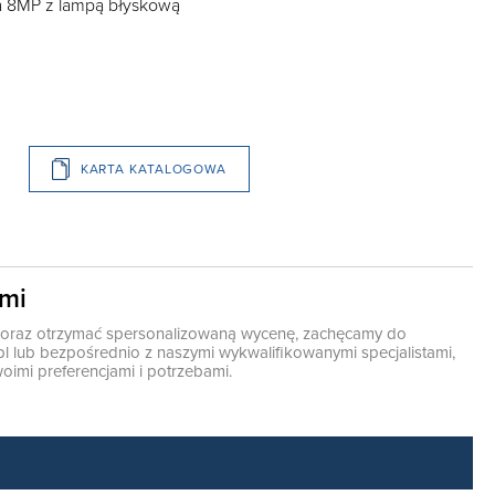
a 8MP z lampą błyskową
KARTA KATALOGOWA
ami
ę oraz otrzymać spersonalizowaną wycenę, zachęcamy do
pl
lub bezpośrednio z naszymi wykwalifikowanymi specjalistami,
oimi preferencjami i potrzebami.