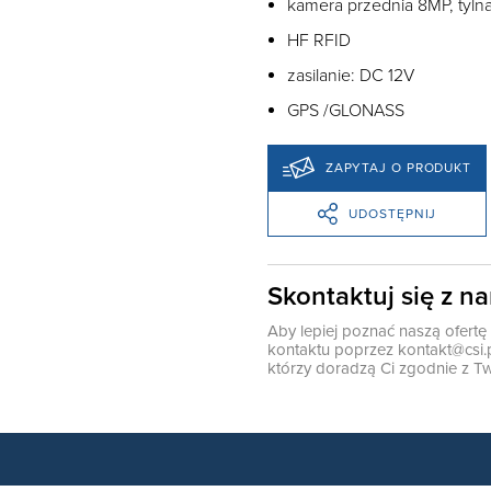
kamera przednia 8MP, tyln
HF RFID
zasilanie: DC 12V
GPS /GLONASS
ZAPYTAJ O PRODUKT
UDOSTĘPNIJ
Skontaktuj się z n
Aby lepiej poznać naszą ofert
kontaktu poprzez
kontakt@csi.
którzy doradzą Ci zgodnie z Tw