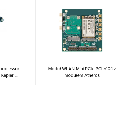
Moduł WLAN Mini PCIe PCIe/104 z
processor
modułem Atheros
epler ...