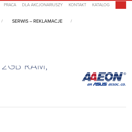
PRACA
DLA AKCJONARIUSZY
KONTAKT
KATALOG
SERWIS – REKLAMACJE
, 2GB RAM,