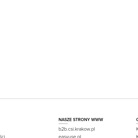
NASZE STRONY WWW
b2b.csi.krakow.pl
ści
easyuse.pl