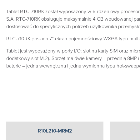
Tablet RTC-710RK został wyposażony w 6-rdzeniowy procesor Ro
S.A. RTC-710RK obsługuje maksymalnie 4 GB wbudowanej pamię
dostosować do specyficznych potrzeb użytkownika przemysł
RTC-710RK posiada 7” ekran pojemnościowy WXGA typu multi-to
Tablet jest wyposażony w porty I/O: slot na karty SIM oraz m
dodatkowy slot M.2). Sprzęt ma dwie kamery – przednią 8MP 
baterie – jedna wewnętrzna i jedna wymienna typu hot-swapp
R10L210-MRM2