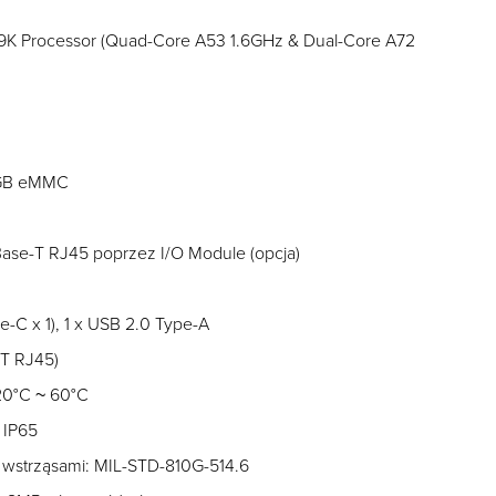
9K Processor (Quad-Core A53 1.6GHz & Dual-Core A72
 GB eMMC
Base-T RJ45 poprzez I/O Module (opcja)
e-C x 1), 1 x USB 2.0 Type-A
-T RJ45)
-20°C ~ 60°C
 IP65
i wstrząsami: MIL-STD-810G-514.6