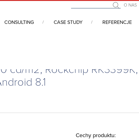
O NAS
CONSULTING
CASE STUDY
REFERENCJE
0 cd/m2, Rockchip RK3399K, 2GB RAM, 16GB eMMC, WiFi/BT/GPS, Android 8.1
700 cd/m2, Rockchip RK3399K
droid 8.1
Cechy produktu: