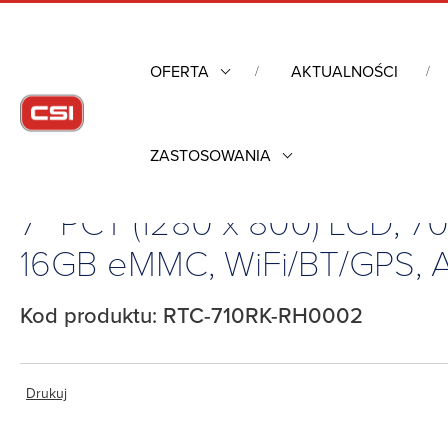
OFERTA
AKTUALNOŚCI
ZASTOSOWANIA
Strona główna
/
Komputery Rugged
/
7″ PCT (1280 x 800) LCD, 70
7″ PCT (1280 x 800) LCD, 
16GB eMMC, WiFi/BT/GPS, An
Kod produktu: RTC-710RK-RH0002
Drukuj