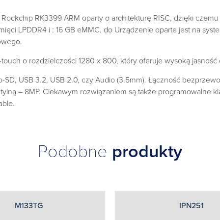
ckchip RK3399 ARM oparty o architekturę RISC, dzięki czemu ofe
ci LPDDR4 i : 16 GB eMMC. do Urządzenie oparte jest na system
owego.
uch o rozdzielczości 1280 x 800, który oferuje wysoką jasność 
icro-SD, USB 3.2, USB 2.0, czy Audio (3.5mm). Łączność bezprzewo
i tylną – 8MP. Ciekawym rozwiązaniem są także programowalne k
able.
Podobne
produkty
M133TG
IPN251