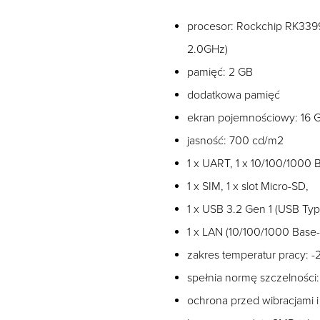
procesor: Rockchip RK339
2.0GHz)
pamięć: 2 GB
dodatkowa pamięć
ekran pojemnościowy: 16
jasność: 700 cd/m2
1 x UART, 1 x 10/100/1000 
1 x SIM, 1 x slot Micro-SD,
1 x USB 3.2 Gen 1 (USB Typ
1 x LAN (10/100/1000 Base
zakres temperatur pracy: 
spełnia normę szczelności:
ochrona przed wibracjami 