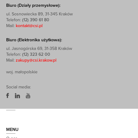
Biuro (Działy przemysłowe):
ul. Sosnowiecka 89, 31-345 Kraków
Telefon:
(12) 390 61 80
Mail:
kontakt@csi.pl
Biuro (Elektronika użytkowa):
ul. Jasnogórska 69, 31-358 Kraków
Telefon:
(12) 323 62 00
Mail:
zakupy@csi.krakow.pl
woj. małopolskie
Social media:
MENU