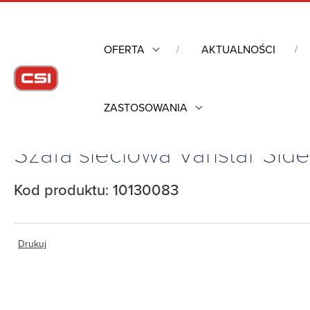
OFERTA
AKTUALNOŚCI
ZASTOSOWANIA
Strona główna
/
Obudowy przemysłowe
/
Szafy rack mechanik
Szafa sieciowa Varistar Sid
Kod produktu: 10130083
Drukuj