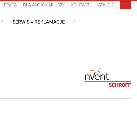
PRACA
DLA AKCJONARIUSZY
KONTAKT
KATALOG
SERWIS – REKLAMACJE
owe
/
Szafa sieciowa Varistar Side-by-Side 24U, 10130083