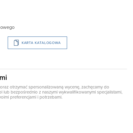
egowego
KARTA KATALOGOWA
ami
ę oraz otrzymać spersonalizowaną wycenę, zachęcamy do
pl
lub bezpośrednio z naszymi wykwalifikowanymi specjalistami,
oimi preferencjami i potrzebami.