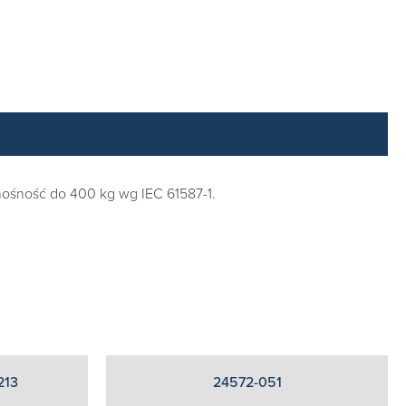
nośność do 400 kg wg IEC 61587-1.
213
24572-051