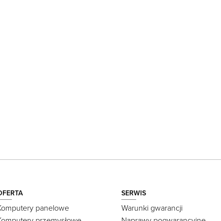
OFERTA
SERWIS
Komputery panelowe
Warunki gwarancji
Komputery przemysłowe
Naprawy pogwarancyjne