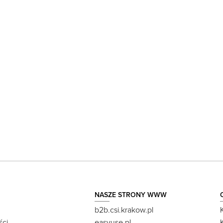
NASZE STRONY WWW
b2b.csi.krakow.pl
ści
easyuse.pl