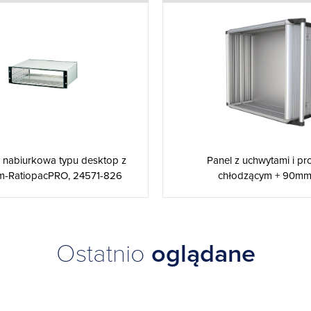
nabiurkowa typu desktop z
Panel z uchwytami i pr
m-RatiopacPRO, 24571-826
chłodzącym + 90mm, 
Ostatnio
oglądane