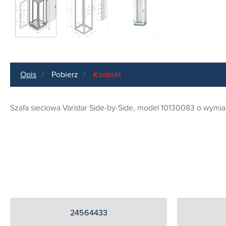
Opis
Pobierz
Kontakt
Szafa sieciowa Varistar Side-by-Side, model 10130083 o wym
24564433