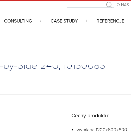
O NAS
CONSULTING
CASE STUDY
REFERENCJE
i 19” - serwerowe, telekomunikacyjne, przemysłowe
/
Szafy sieci
e-by-Side 24U, 10130083
Cechy produktu:
wymiary: 1200x800x800