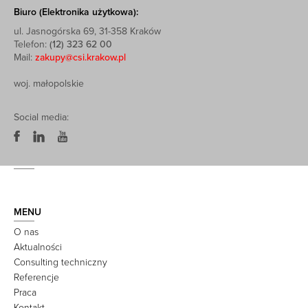
Biuro (Elektronika użytkowa):
ul. Jasnogórska 69, 31-358 Kraków
Telefon:
(12) 323 62 00
Mail:
zakupy@csi.krakow.pl
woj. małopolskie
Social media:
MENU
O nas
Aktualności
Consulting techniczny
Referencje
Praca
Kontakt