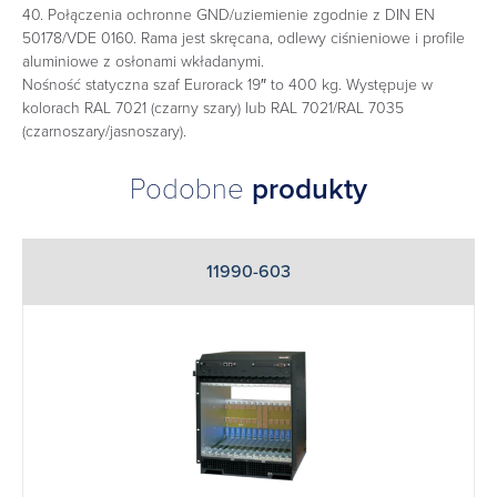
40. Połączenia ochronne GND/uziemienie zgodnie z DIN EN
50178/VDE 0160. Rama jest skręcana, odlewy ciśnieniowe i profile
aluminiowe z osłonami wkładanymi.
Nośność statyczna szaf Eurorack 19″ to 400 kg. Występuje w
kolorach RAL 7021 (czarny szary) lub RAL 7021/RAL 7035
(czarnoszary/jasnoszary).
Podobne
produkty
11990-603