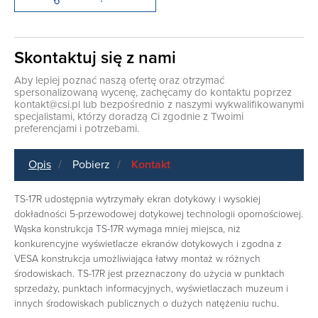
Skontaktuj się z nami
Aby lepiej poznać naszą ofertę oraz otrzymać
spersonalizowaną wycenę, zachęcamy do kontaktu poprzez
kontakt@csi.pl
lub bezpośrednio z naszymi wykwalifikowanymi
specjalistami, którzy doradzą Ci zgodnie z Twoimi
preferencjami i potrzebami.
Opis
Pobierz
Kontakt
TS-17R udostępnia wytrzymały ekran dotykowy i wysokiej
dokładności 5-przewodowej dotykowej technologii opornościowej.
Wąska konstrukcja TS-17R wymaga mniej miejsca, niż
konkurencyjne wyświetlacze ekranów dotykowych i zgodna z
VESA konstrukcja umożliwiająca łatwy montaż w różnych
środowiskach. TS-17R jest przeznaczony do użycia w punktach
sprzedaży, punktach informacyjnych, wyświetlaczach muzeum i
innych środowiskach publicznych o dużych natężeniu ruchu.