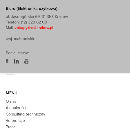
Biuro (Elektronika użytkowa):
ul. Jasnogórska 69, 31-358 Kraków
Telefon:
(12) 323 62 00
Mail:
zakupy@csi.krakow.pl
woj. małopolskie
Social media:
MENU
O nas
Aktualności
Consulting techniczny
Referencje
Praca