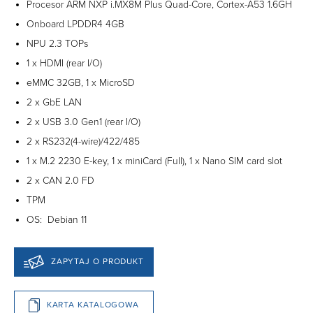
Procesor ARM NXP i.MX8M Plus Quad-Core, Cortex-A53 1.6GH
Onboard LPDDR4 4GB
NPU 2.3 TOPs
1 x HDMI (rear I/O)
eMMC 32GB, 1 x MicroSD
2 x GbE LAN
2 x USB 3.0 Gen1 (rear I/O)
2 x RS232(4-wire)/422/485
1 x M.2 2230 E-key, 1 x miniCard (Full), 1 x Nano SIM card slot
2 x CAN 2.0 FD
TPM
OS: Debian 11
ZAPYTAJ O PRODUKT
KARTA KATALOGOWA