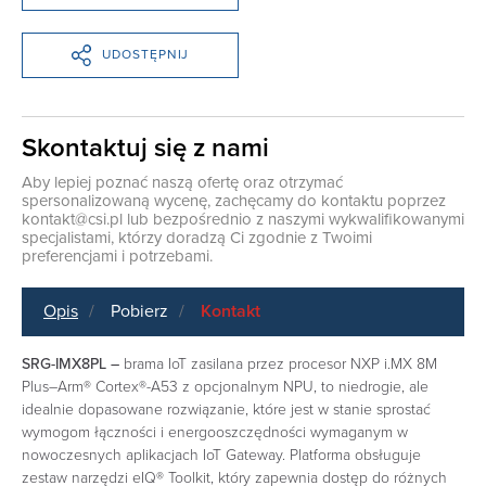
UDOSTĘPNIJ
Skontaktuj się z nami
Aby lepiej poznać naszą ofertę oraz otrzymać
spersonalizowaną wycenę, zachęcamy do kontaktu poprzez
kontakt@csi.pl
lub bezpośrednio z naszymi wykwalifikowanymi
specjalistami, którzy doradzą Ci zgodnie z Twoimi
preferencjami i potrzebami.
Opis
Pobierz
Kontakt
SRG-IMX8PL –
brama IoT zasilana przez procesor NXP i.MX 8M
Plus–Arm® Cortex®-A53 z opcjonalnym NPU, to niedrogie, ale
idealnie dopasowane rozwiązanie, które jest w stanie sprostać
wymogom łączności i energooszczędności wymaganym w
nowoczesnych aplikacjach IoT Gateway. Platforma obsługuje
zestaw narzędzi eIQ® Toolkit, który zapewnia dostęp do różnych