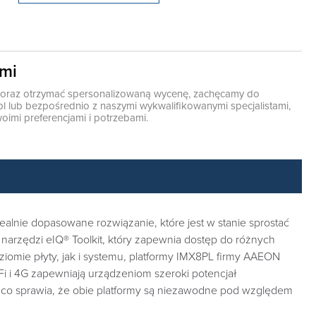
ami
ę oraz otrzymać spersonalizowaną wycenę, zachęcamy do
pl
lub bezpośrednio z naszymi wykwalifikowanymi specjalistami,
oimi preferencjami i potrzebami.
alnie dopasowane rozwiązanie, które jest w stanie sprostać
rzędzi eIQ® Toolkit, który zapewnia dostęp do różnych
mie płyty, jak i systemu, platformy IMX8PL firmy AAEON
Fi i 4G zapewniają urządzeniom szeroki potencjał
 co sprawia, że ​​obie platformy są niezawodne pod względem