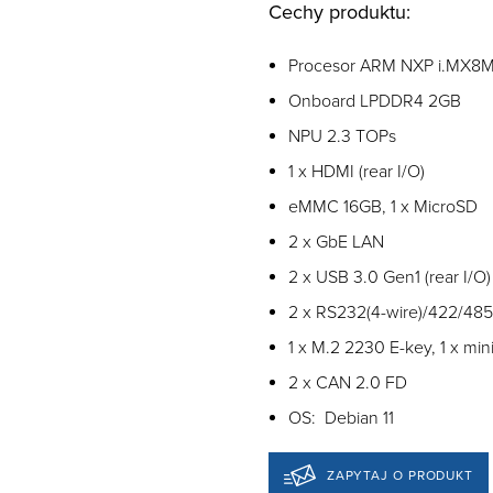
Cechy produktu:
Procesor ARM NXP i.MX8M 
Onboard LPDDR4 2GB
NPU 2.3 TOPs
1 x HDMI (rear I/O)
eMMC 16GB, 1 x MicroSD
2 x GbE LAN
2 x USB 3.0 Gen1 (rear I/O)
2 x RS232(4-wire)/422/485
1 x M.2 2230 E-key, 1 x mini
2 x CAN 2.0 FD
OS: Debian 11
ZAPYTAJ O PRODUKT