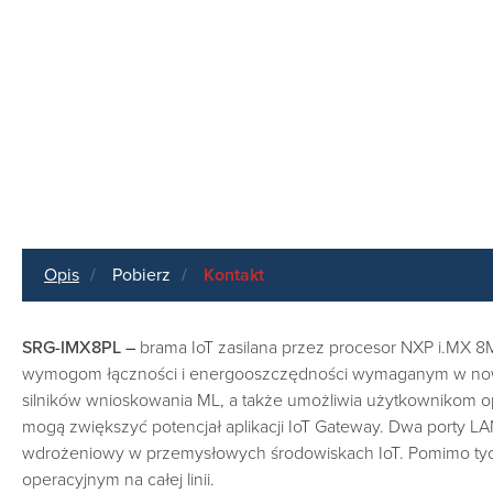
Opis
Pobierz
Kontakt
SRG-IMX8PL –
brama IoT zasilana przez procesor NXP i.MX 8M
wymogom łączności i energooszczędności wymaganym w nowocz
silników wnioskowania ML, a także umożliwia użytkownikom 
mogą zwiększyć potencjał aplikacji IoT Gateway. Dwa porty LA
wdrożeniowy w przemysłowych środowiskach IoT. Pomimo tych fu
operacyjnym na całej linii.