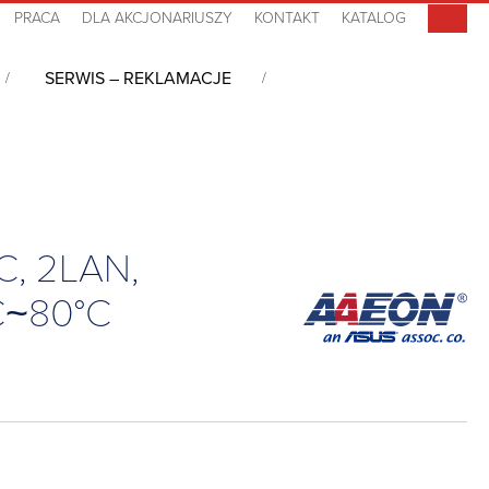
PRACA
DLA AKCJONARIUSZY
KONTAKT
KATALOG
SERWIS – REKLAMACJE
B DDR4, 16GB eMMC, 2LAN, 2COM, 2USB, 2CAN-FD, mPCIe, Fanless, DC-in
C, 2LAN,
°C~80°C