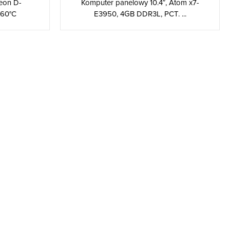
eon D-
Komputer panelowy 10.4″, Atom x7-
+60°C
E3950, 4GB DDR3L, PCT. ...