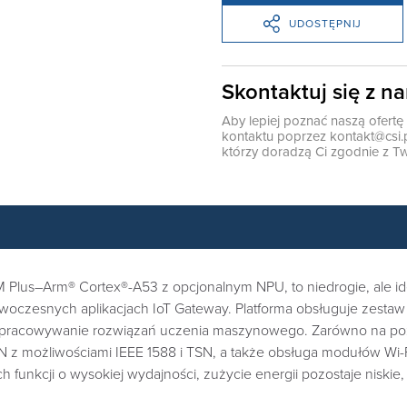
UDOSTĘPNIJ
Skontaktuj się z n
Aby lepiej poznać naszą ofert
kontaktu poprzez
kontakt@csi.
którzy doradzą Ci zgodnie z Tw
 Plus–Arm® Cortex®-A53 z opcjonalnym NPU, to niedrogie, ale ide
esnych aplikacjach IoT Gateway. Platforma obsługuje zestaw na
opracowywanie rozwiązań uczenia maszynowego. Zarówno na pozio
N z możliwościami IEEE 1588 i TSN, a także obsługa modułów Wi-
nkcji o wysokiej wydajności, zużycie energii pozostaje niskie,