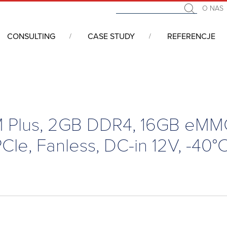
O NAS
CONSULTING
CASE STUDY
REFERENCJE
matyka
/
Przemysłowe Bramy IoT
/
Brama IoT, ARM NXP i.MX8M Plus, 2G
M Plus, 2GB DDR4, 16GB eMM
e, Fanless, DC-in 12V, -40