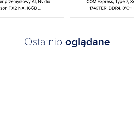
r przemysłowy AI, Nvidia
COM Express, Type 7, X
tson TX2 NX, 16GB ...
1746TER, DDR4, 0°C~
Ostatnio
oglądane