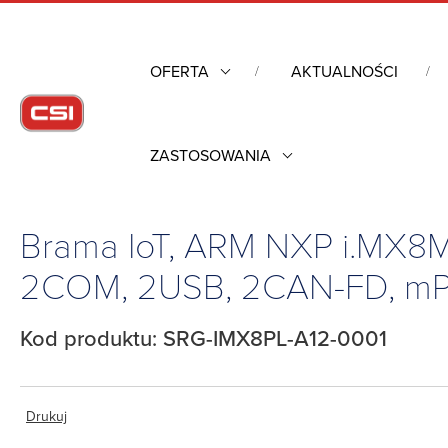
OFERTA
AKTUALNOŚCI
ZASTOSOWANIA
Strona główna
/
Komputery przemysłowe
/
Sterowanie i Auto
12V, -40°C~80°C
Brama IoT, ARM NXP i.MX8
2COM, 2USB, 2CAN-FD, mPCI
Kod produktu: SRG-IMX8PL-A12-0001
Drukuj