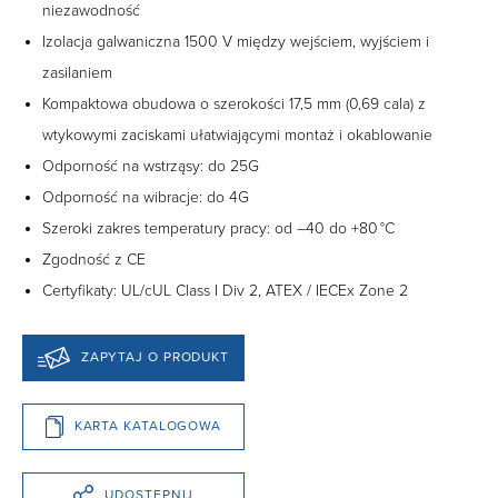
niezawodność
Izolacja galwaniczna 1500 V między wejściem, wyjściem i
zasilaniem
Kompaktowa obudowa o szerokości 17,5 mm (0,69 cala) z
wtykowymi zaciskami ułatwiającymi montaż i okablowanie
Odporność na wstrząsy: do 25G
Odporność na wibracje: do 4G
Szeroki zakres temperatury pracy: od –40 do +80 °C
Zgodność z CE
Certyfikaty: UL/cUL Class I Div 2, ATEX / IECEx Zone 2
ZAPYTAJ O PRODUKT
KARTA KATALOGOWA
UDOSTĘPNIJ