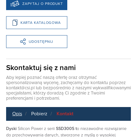
ZAPYTAJ O PRODUKT
KARTA KATALOGOWA
UDOSTĘPNIJ
Skontaktuj się z nami
Aby lepiej poznać naszą ofertę oraz otrzymać
spersonalizowaną wycenę, zachęcamy do kontaktu poprzez
kontakt@csi.pl
lub bezpośrednio z naszymi wykwalifikowanymi
specjalistami, którzy doradzą Ci zgodnie z Twoimi
preferencjami i potrzebami.
Opis
Pobierz
Kontakt
Dyski
Silicon Power z serii
SSD300S t
o niezawodne rozwiązanie
do przechowywania danych, stworzone z myślą o wysokiej