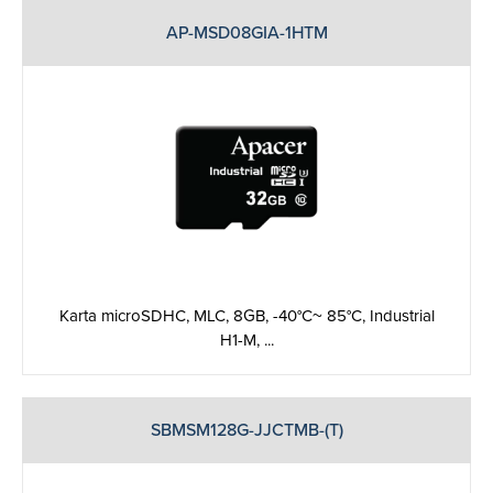
AP-MSD08GIA-1HTM
Karta microSDHC, MLC, 8GB, -40°C~ 85°C, Industrial
H1-M, ...
SBMSM128G-JJCTMB-(T)