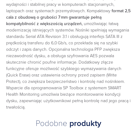
wydajności i stabilnej pracy w komputerach stacjonarnych,
laptopach oraz systemach przemysłowych. Kompaktowy
format 2,5
cala z obudową o grubości 7 mm gwarantuje pełną
kompatybilność z większością urządzeń,
umożliwiając łatwą
modernizację istniejących systemów. Nośniki spełniają wymagania
standardu Serial ATA Revision 3.1 i obsługują interfejs SATA III z
prędkością transferu do 6,0 Gb/s, co przekłada się na szybki
odczyt i zapis danych. Opcjonalna technologia PFP zwiększa
niezawodność dysku, a obsługa szyfrowania AES pozwala
skutecznie chronić poufne informacje. Dodatkowy złącze
funkcyjne oferuje możliwość szybkiego wymazywania danych
(Quick Erase) oraz ustawienia ochrony przed zapisem (Write
Protect), co zwiększa bezpieczeństwo i kontrolę nad nośnikiem.
Wsparcie dla oprogramowania SP Toolbox z systemem SMART
Health Monitoring umożliwia bieżące monitorowanie kondycji
dysku, zapewniając użytkownikowi pełną kontrolę nad jego pracą i
trwałością.
Podobne
produkty