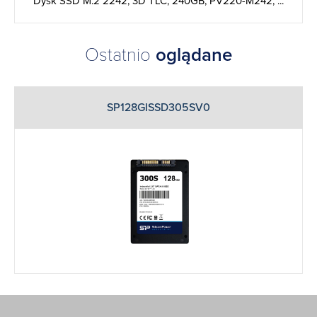
Dysk SSD M.2 2242, 3D TLC, 240GB, PV220-M242, ...
Ostatnio
oglądane
SP128GISSD305SV0