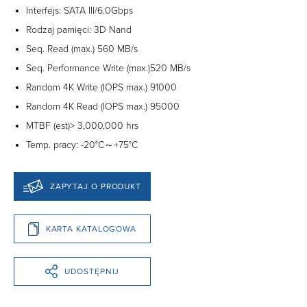
Interfejs: SATA III/6.0Gbps
Rodzaj pamięci: 3D Nand
Seq. Read (max.) 560 MB/s
Seq. Performance Write (max.)520 MB/s
Random 4K Write (IOPS max.) 91000
Random 4K Read (IOPS max.) 95000
MTBF (est)> 3,000,000 hrs
Temp. pracy: -20°C～+75°C
ZAPYTAJ O PRODUKT
KARTA KATALOGOWA
UDOSTĘPNIJ