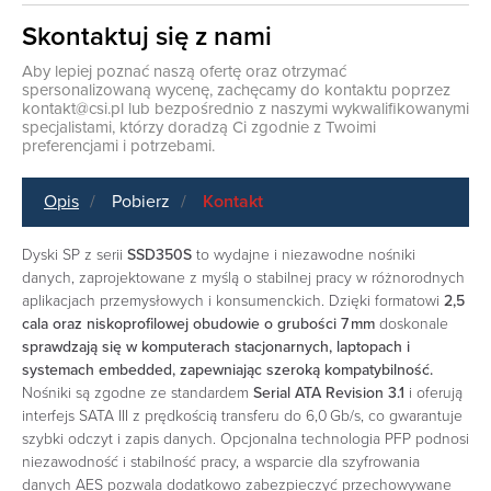
Skontaktuj się z nami
Aby lepiej poznać naszą ofertę oraz otrzymać
spersonalizowaną wycenę, zachęcamy do kontaktu poprzez
kontakt@csi.pl
lub bezpośrednio z naszymi wykwalifikowanymi
specjalistami, którzy doradzą Ci zgodnie z Twoimi
preferencjami i potrzebami.
Opis
Pobierz
Kontakt
Dyski SP z serii
SSD350S
to wydajne i niezawodne nośniki
danych, zaprojektowane z myślą o stabilnej pracy w różnorodnych
aplikacjach przemysłowych i konsumenckich. Dzięki formatowi
2,5
cala oraz niskoprofilowej obudowie o grubości 7 mm
doskonale
sprawdzają się w komputerach stacjonarnych, laptopach i
systemach embedded, zapewniając szeroką kompatybilność.
Nośniki są zgodne ze standardem
Serial ATA Revision 3.1
i oferują
interfejs SATA III z prędkością transferu do 6,0 Gb/s, co gwarantuje
szybki odczyt i zapis danych. Opcjonalna technologia PFP podnosi
niezawodność i stabilność pracy, a wsparcie dla szyfrowania
danych AES pozwala dodatkowo zabezpieczyć przechowywane