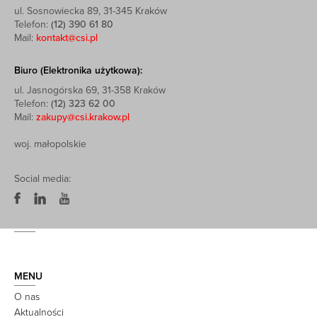
ul. Sosnowiecka 89, 31-345 Kraków
Telefon:
(12) 390 61 80
Mail:
kontakt@csi.pl
Biuro (Elektronika użytkowa):
ul. Jasnogórska 69, 31-358 Kraków
Telefon:
(12) 323 62 00
Mail:
zakupy@csi.krakow.pl
woj. małopolskie
Social media:
MENU
O nas
Aktualności