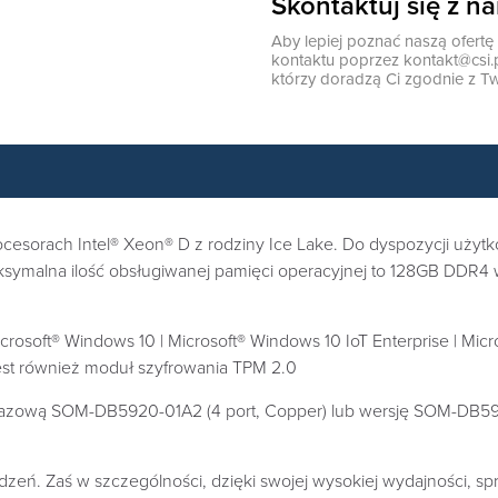
Skontaktuj się z n
Aby lepiej poznać naszą ofert
kontaktu poprzez
kontakt@csi.
którzy doradzą Ci zgodnie z Tw
cesorach Intel® Xeon® D z rodziny Ice Lake. Do dyspozycji użyt
symalna ilość obsługiwanej pamięci operacyjnej to 128GB DDR4
soft® Windows 10 | Microsoft® Windows 10 IoT Enterprise | Micr
st również moduł szyfrowania TPM 2.0
azową SOM-DB5920-01A2 (4 port, Copper) lub wersję SOM-DB5920
ń. Zaś w szczególności, dzięki swojej wysokiej wydajności, sp