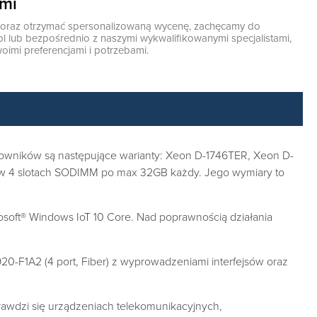
ami
ę oraz otrzymać spersonalizowaną wycenę, zachęcamy do
pl
lub bezpośrednio z naszymi wykwalifikowanymi specjalistami,
oimi preferencjami i potrzebami.
kowników są następujące warianty: Xeon D-1746TER, Xeon D-
 w 4 slotach SODIMM po max 32GB każdy. Jego wymiary to
osoft® Windows IoT 10 Core. Nad poprawnością działania
-F1A2 (4 port, Fiber) z wyprowadzeniami interfejsów oraz
rawdzi się urządzeniach telekomunikacyjnych,