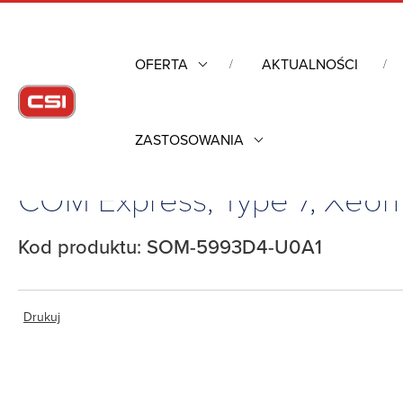
OFERTA
AKTUALNOŚCI
ZASTOSOWANIA
Strona główna
/
Komputery przemysłowe
/
Komputery moduło
COM Express, Type 7, Xeon
Kod produktu: SOM-5993D4-U0A1
Drukuj