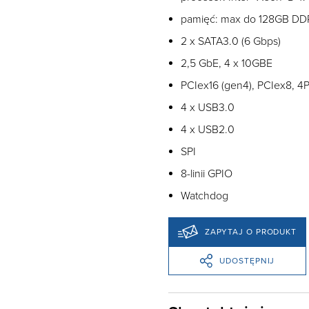
pamięć: max do 128GB DD
2 x SATA3.0 (6 Gbps)
2,5 GbE, 4 x 10GBE
PCIex16 (gen4), PCIex8, 4
4 x USB3.0
4 x USB2.0
SPI
8-linii GPIO
Watchdog
ZAPYTAJ O PRODUKT
UDOSTĘPNIJ