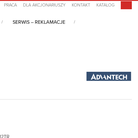
PRACA
DLA AKCJONARIUSZY
KONTAKT
KATALOG
SERWIS – REKLAMACJE
 7, Xeon D-1712TR, DDR4, 0°C~+60°C
712TR