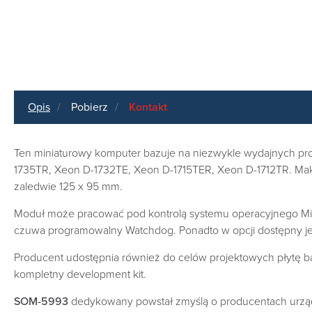
Opis
Pobierz
Kontakt
Ten miniaturowy komputer bazuje na niezwykle wydajnych pro
1735TR, Xeon D-1732TE, Xeon D-1715TER, Xeon D-1712TR. Mak
zaledwie 125 x 95 mm.
Moduł może pracować pod kontrolą systemu operacyjnego Micro
czuwa programowalny Watchdog. Ponadto w opcji dostępny je
Producent udostępnia również do celów projektowych płytę b
kompletny development kit.
SOM-5993
dedykowany powstał zmyślą o producentach urządze