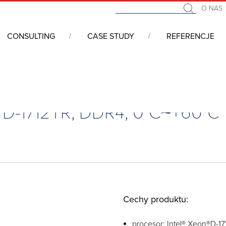
O NAS
CONSULTING
CASE STUDY
REFERENCJE
we COM (Computer On Module)
/
COM Express
/
COM Express, Type
 D-1712TR, DDR4, 0°C~+60°C
Cechy produktu:
procesor: Intel® Xeon®D-1