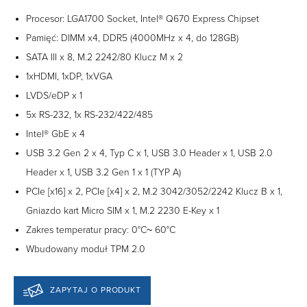
Procesor: LGA1700 Socket, Intel® Q670 Express Chipset
Pamięć: DIMM x4, DDR5 (4000MHz x 4, do 128GB)
SATA III x 8, M.2 2242/80 Klucz M x 2
1xHDMI, 1xDP, 1xVGA
LVDS/eDP x 1
5x RS-232, 1x RS-232/422/485
Intel® GbE x 4
USB 3.2 Gen 2 x 4, Typ C x 1, USB 3.0 Header x 1, USB 2.0
Header x 1, USB 3.2 Gen 1 x 1 (TYP A)
PCIe [x16] x 2, PCIe [x4] x 2, M.2 3042/3052/2242 Klucz B x 1,
Gniazdo kart Micro SIM x 1, M.2 2230 E-Key x 1
Zakres temperatur pracy: 0°C~ 60°C
Wbudowany moduł TPM 2.0
ZAPYTAJ O PRODUKT