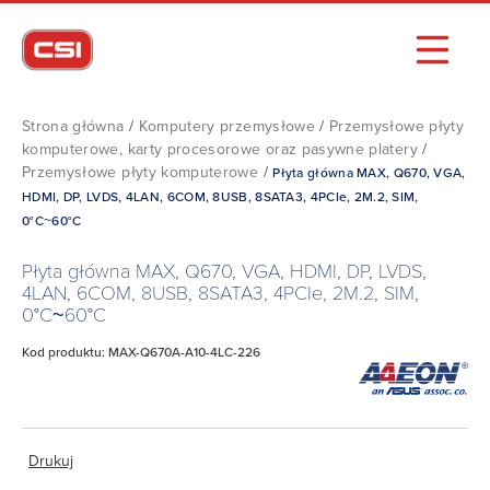
Strona główna
/
Komputery przemysłowe
/
Przemysłowe płyty
komputerowe, karty procesorowe oraz pasywne platery
/
Przemysłowe płyty komputerowe
/
Płyta główna MAX, Q670, VGA,
HDMI, DP, LVDS, 4LAN, 6COM, 8USB, 8SATA3, 4PCIe, 2M.2, SIM,
0°C~60°C
Płyta główna MAX, Q670, VGA, HDMI, DP, LVDS,
4LAN, 6COM, 8USB, 8SATA3, 4PCIe, 2M.2, SIM,
0°C~60°C
Kod produktu: MAX-Q670A-A10-4LC-226
Drukuj