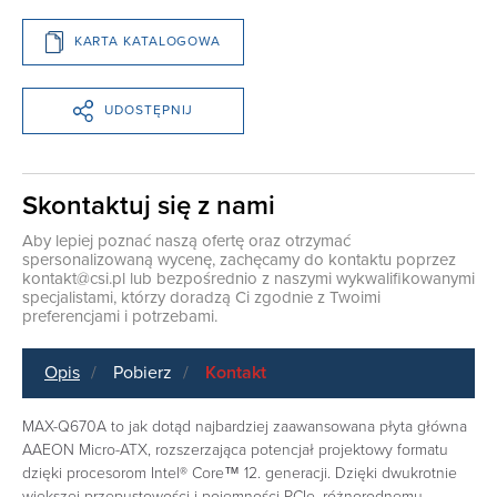
KARTA KATALOGOWA
UDOSTĘPNIJ
Skontaktuj się z nami
Aby lepiej poznać naszą ofertę oraz otrzymać
spersonalizowaną wycenę, zachęcamy do kontaktu poprzez
kontakt@csi.pl
lub bezpośrednio z naszymi wykwalifikowanymi
specjalistami, którzy doradzą Ci zgodnie z Twoimi
preferencjami i potrzebami.
Opis
Pobierz
Kontakt
MAX-Q670A to jak dotąd najbardziej zaawansowana płyta główna
AAEON Micro-ATX, rozszerzająca potencjał projektowy formatu
dzięki procesorom Intel® Core™ 12. generacji. Dzięki dwukrotnie
większej przepustowości i pojemności PCIe, różnorodnemu