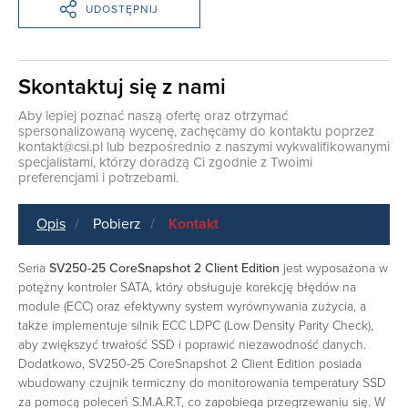
UDOSTĘPNIJ
Skontaktuj się z nami
Aby lepiej poznać naszą ofertę oraz otrzymać
spersonalizowaną wycenę, zachęcamy do kontaktu poprzez
kontakt@csi.pl
lub bezpośrednio z naszymi wykwalifikowanymi
specjalistami, którzy doradzą Ci zgodnie z Twoimi
preferencjami i potrzebami.
Opis
Pobierz
Kontakt
Seria
SV250-25 CoreSnapshot 2 Client Edition
jest wyposażona w
potężny kontroler SATA, który obsługuje korekcję błędów na
module (ECC) oraz efektywny system wyrównywania zużycia, a
także implementuje silnik ECC LDPC (Low Density Parity Check),
aby zwiększyć trwałość SSD i poprawić niezawodność danych.
Dodatkowo, SV250-25 CoreSnapshot 2 Client Edition posiada
wbudowany czujnik termiczny do monitorowania temperatury SSD
za pomocą poleceń S.M.A.R.T, co zapobiega przegrzewaniu się. W