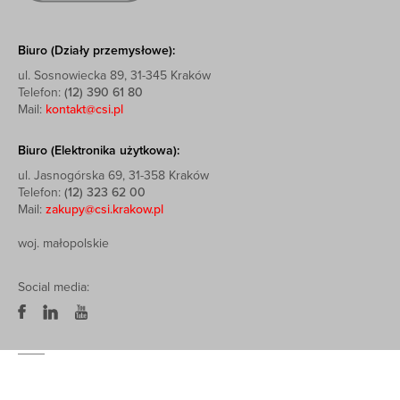
Biuro (Działy przemysłowe):
ul. Sosnowiecka 89, 31-345 Kraków
Telefon:
(12) 390 61 80
Mail:
kontakt@csi.pl
Biuro (Elektronika użytkowa):
ul. Jasnogórska 69, 31-358 Kraków
Telefon:
(12) 323 62 00
Mail:
zakupy@csi.krakow.pl
woj. małopolskie
Social media: