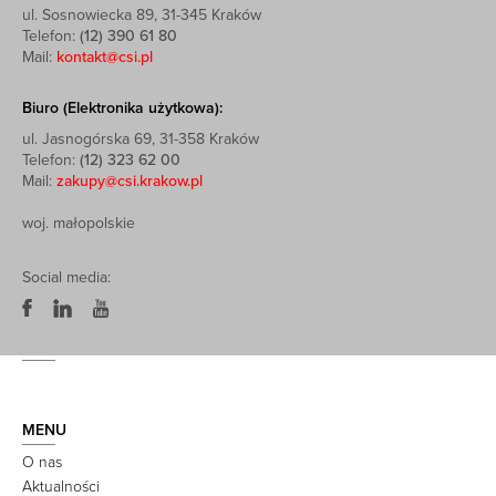
ul. Sosnowiecka 89, 31-345 Kraków
Telefon:
(12) 390 61 80
Mail:
kontakt@csi.pl
Biuro (Elektronika użytkowa):
ul. Jasnogórska 69, 31-358 Kraków
Telefon:
(12) 323 62 00
Mail:
zakupy@csi.krakow.pl
woj. małopolskie
Social media:
MENU
O nas
Aktualności