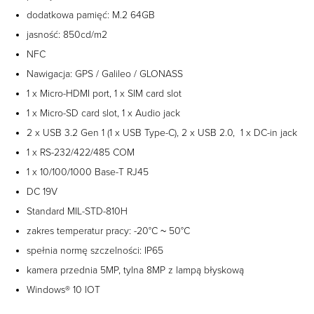
dodatkowa pamięć: M.2 64GB
jasność: 850cd/m2
NFC
Nawigacja: GPS / Galileo / GLONASS
1 x Micro-HDMI port, 1 x SIM card slot
1 x Micro-SD card slot, 1 x Audio jack
2 x USB 3.2 Gen 1 (1 x USB Type-C), 2 x USB 2.0, 1 x DC-in jack
1 x RS-232/422/485 COM
1 x 10/100/1000 Base-T RJ45
DC 19V
Standard MIL-STD-810H
zakres temperatur pracy: -20°C ~ 50°C
spełnia normę szczelności: IP65
kamera przednia 5MP, tylna 8MP z lampą błyskową
Windows® 10 IOT