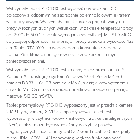
Wytrzymały tablet RTC-1010 jest wyposażony w ekran LCD
połączony z odpornym na zadrapania pojemnościowym ekranem
wielodotykowym. Wytrzymały tablet został zaprojektowany do
pracy w różnych trudnych warunkach, w zakresie temperatur pracy
od -20°C do 50°C i spełnia wymagania specyfikacji MIL-STD-810G
dotyczącej odporności na wibracje i próby upadku z wysokości 122
cm. Tablet RTC-1010 ma wodoodporną konstrukcję zgodną z
normą IP65, która chroni go również przed kurzem i innymi
zanieczyszczeniami.
Wytrzymały tablet RTC-1010 jest zasilany przez procesor Intel®
Pentium™ i obsługuje system Windows 10 IoT. Posiada 4 GB
pamięci DDR3L i 64 GB pamięci eMMC, a dzięki wewnętrznemu
gniazdu Mini Card można dodać dodatkowe urządzenie pamięci
masowej 512 GB mSATA.
Tablet przemysłowy RTC-1010 wyposażony jest w przednią kamerę
2 MP i tylną kamerę 8 MP z lampą błyskową. Tablet jest
wyposażony w czytniki kodów kreskowych 2D, kart inteligentnych
i NFC, a także może być wyposażony w czytnik pasków
magnetycznych. Liczne porty USB 3.2 Gen 1 i USB 2.0 oraz porty
micro HDMI, COM i LAN zapewniają większą funkcjonalność i