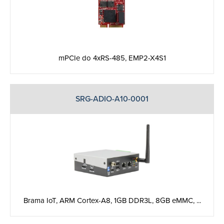
mPCIe do 4xRS-485, EMP2-X4S1
SRG-ADIO-A10-0001
Brama IoT, ARM Cortex-A8, 1GB DDR3L, 8GB eMMC, ...