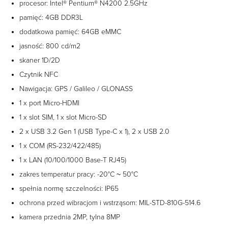
procesor: Intel® Pentium® N4200 2.5GHz
pamięć: 4GB DDR3L
dodatkowa pamięć: 64GB eMMC
jasność: 800 cd/m2
skaner 1D/2D
Czytnik NFC
Nawigacja: GPS / Galileo / GLONASS
1 x port Micro-HDMI
1 x slot SIM, 1 x slot Micro-SD
2 x USB 3.2 Gen 1 (USB Type-C x 1), 2 x USB 2.0
1 x COM (RS-232/422/485)
1 x LAN (10/100/1000 Base-T RJ45)
zakres temperatur pracy: -20°C ~ 50°C
spełnia normę szczelności: IP65
ochrona przed wibracjom i wstrząsom: MIL-STD-810G-514.6
kamera przednia 2MP, tylna 8MP