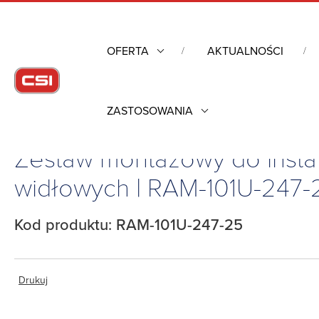
OFERTA
AKTUALNOŚCI
ZASTOSOWANIA
Strona główna
/
Komputery przemysłowe
/
Pozostałe
/
Uchwyt
Zestaw montażowy do insta
widłowych | RAM-101U-247-
Kod produktu: RAM-101U-247-25
Drukuj