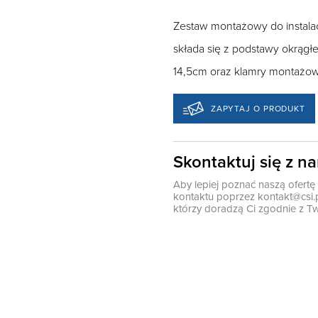
Zestaw montażowy do instala
składa się z podstawy okrągł
14,5cm oraz klamry montażow
ZAPYTAJ O PRODUKT
Skontaktuj się z n
Aby lepiej poznać naszą ofert
kontaktu poprzez
kontakt@csi.
którzy doradzą Ci zgodnie z Tw