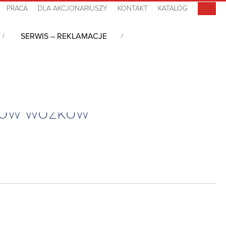
PRACA
DLA AKCJONARIUSZY
KONTAKT
KATALOG
SERWIS – REKLAMACJE
w wózków widłowych | RAM-101U-247-25
pków wózków