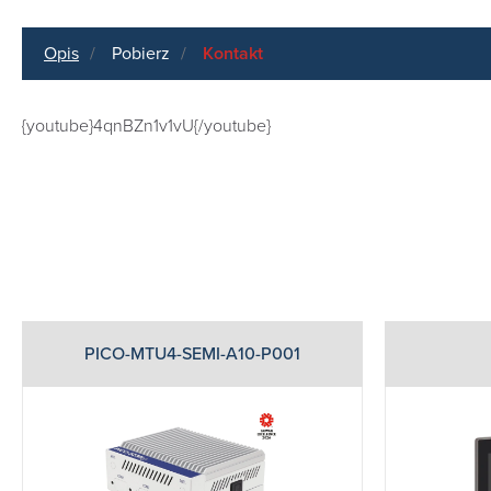
Opis
Pobierz
Kontakt
{youtube}4qnBZn1v1vU{/youtube}
PICO-MTU4-SEMI-A10-P001