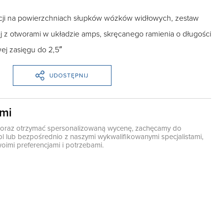
cji na powierzchniach słupków wózków widłowych, zestaw
ej z otworami w układzie amps, skręcanego ramienia o długości
ej zasięgu do 2,5″
UDOSTĘPNIJ
ami
ę oraz otrzymać spersonalizowaną wycenę, zachęcamy do
pl
lub bezpośrednio z naszymi wykwalifikowanymi specjalistami,
oimi preferencjami i potrzebami.