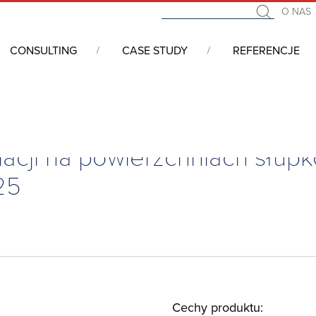
O NAS
CONSULTING
CASE STUDY
REFERENCJE
y montażowe
/
Zestaw montażowy do instalacji na powierzchniach słupkó
lacji na powierzchniach słu
25
Cechy produktu: