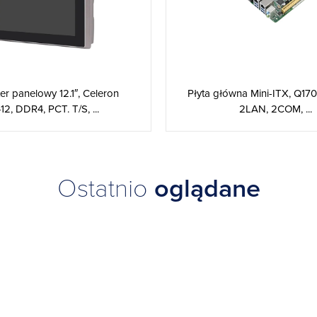
r panelowy 12.1″, Celeron
Płyta główna Mini-ITX, Q170
12, DDR4, PCT. T/S, ...
2LAN, 2COM, ...
Ostatnio
oglądane