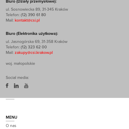
Biuro (Działy przemysłowe):
ul. Sosnowiecka 89, 31-345 Kraków
Telefon:
(12) 390 61 80
Mail:
kontakt@csi.pl
Biuro (Elektronika użytkowa):
ul. Jasnogórska 69, 31-358 Kraków
Telefon:
(12) 323 62 00
Mail:
zakupy@csi.krakow.pl
woj. małopolskie
Social media:
MENU
O nas