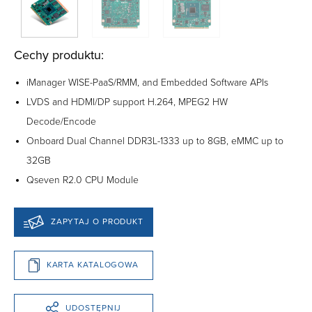
Cechy produktu:
iManager WISE-PaaS/RMM, and Embedded Software APIs
LVDS and HDMI/DP support H.264, MPEG2 HW
Decode/Encode
Onboard Dual Channel DDR3L-1333 up to 8GB, eMMC up to
32GB
Qseven R2.0 CPU Module
ZAPYTAJ O PRODUKT
KARTA KATALOGOWA
UDOSTĘPNIJ