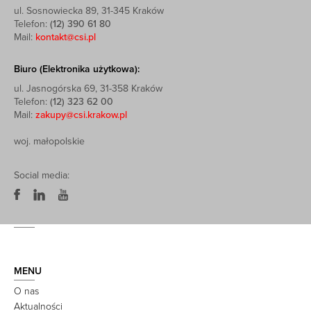
ul. Sosnowiecka 89, 31-345 Kraków
Telefon:
(12) 390 61 80
Mail:
kontakt@csi.pl
Biuro (Elektronika użytkowa):
ul. Jasnogórska 69, 31-358 Kraków
Telefon:
(12) 323 62 00
Mail:
zakupy@csi.krakow.pl
woj. małopolskie
Social media:
MENU
O nas
Aktualności