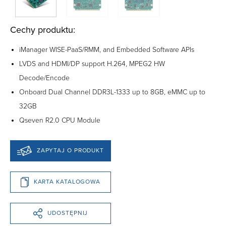
Cechy produktu:
iManager WISE-PaaS/RMM, and Embedded Software APIs
LVDS and HDMI/DP support H.264, MPEG2 HW
Decode/Encode
Onboard Dual Channel DDR3L-1333 up to 8GB, eMMC up to
32GB
Qseven R2.0 CPU Module
ZAPYTAJ O PRODUKT
KARTA KATALOGOWA
UDOSTĘPNIJ