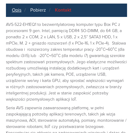
Opis
Pobierz
Kontakt
AVS-522-EH1EQ1 to bezwentylatorowy komputer typu Box PC z
procesorami 9 gen. Intel, pamięcią DDR4 SO-DIMM, do 64 GB, a
ponadto 2 x COM, 2 x LAN, 5 x USB, 2 x 2,5” SATA3 HDD, 1 x
mPCIe, M. 2 + gniazdo rozszerzeń (1 x PCIe-16, 1 x PCIe-4). Stalowa
obudowa i rozszerzony zakres temperatur pracy -20˚C~60˚C (dla
modelu i3/i5) lub -20˚C~50˚C (dla modelu i7) gwarantują szerokie
spektrum zastosowań przemysłowych. Jego elastyczne możliwości
rozbudowy umożliwiają instalację dodatkowych kart i urządzeń
peryferyjnych, takich jak kamera, POE, urządzenie USB,
urządzenie we/wy i karta GPU, aby sprostać większości wymagań
w różnych zastosowaniach przemysłowych, zwłaszcza w branży
inteligentnej produkcji. Jest w stanie zaspokoić potrzeby
większości przemysłowych aplikacji IoT.
Seria AVS zapewnia zaawansowaną platformę, w pełni
zaspokajającą potrzeby aplikacji terenowych, takich jak wizja
maszynowa, AOI, sterowanie automatyką, pomiary, monitorowanie /
sterowanie robotami, IIoT czy przetwarzanie brzegowe.
Koncentrując się głównie na zastosowaniach wizyjnych i dążąc do