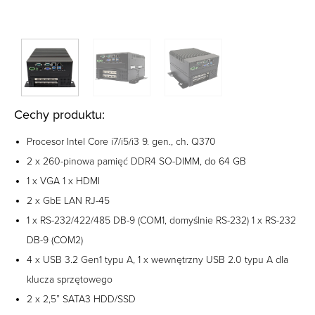
Cechy produktu:
Procesor Intel Core i7/i5/i3 9. gen., ch. Q370
2 x 260-pinowa pamięć DDR4 SO-DIMM, do 64 GB
1 x VGA 1 x HDMI
2 x GbE LAN RJ-45
1 x RS-232/422/485 DB-9 (COM1, domyślnie RS-232) 1 x RS-232
DB-9 (COM2)
4 x USB 3.2 Gen1 typu A, 1 x wewnętrzny USB 2.0 typu A dla
klucza sprzętowego
2 x 2,5” SATA3 HDD/SSD