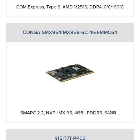
COM Express, Type 6, AMD V2516, DDR4, 0°C~60°C
CONGA-SMX95/I-MX959-6C-4G EMMC64
SMARC 2.2, NXP i.MX 95, 4GB LPDDR5, 64GB ...
R15IT7T-PPC3