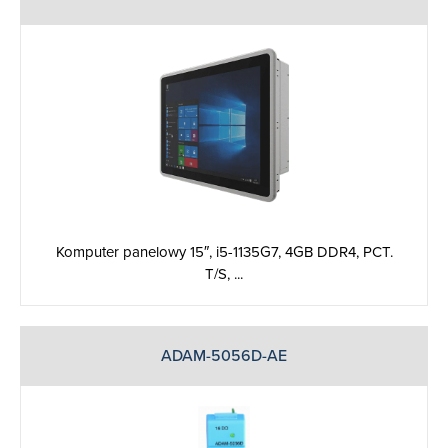
Komputer panelowy 15″, i5-­1135G7, 4GB DDR4, PCT.
T/S, ...
ADAM-5056D-AE