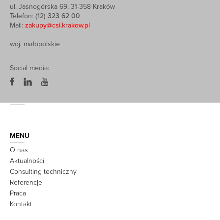
ul. Jasnogórska 69, 31-358 Kraków
Telefon:
(12) 323 62 00
Mail:
zakupy@csi.krakow.pl
woj. małopolskie
Social media:
MENU
O nas
Aktualności
Consulting techniczny
Referencje
Praca
Kontakt