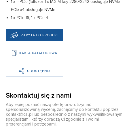
1 x mPCIe (fullsize), 1 x M.2 M key 2280/2242 obsługuje NVMe
PCIe x4 obsługuje NVMe
1 x PCIe-16, 1 x PCIe-4
ZAPYTAJ O PRODUKT
KARTA KATALOGOWA
UDOSTĘPNIJ
Skontaktuj się z nami
Aby lepiej poznać naszą ofertę oraz otrzymać
spersonalizowaną wycenę, zachęcamy do kontaktu poprzez
kontakt@csi.pl
lub bezpośrednio z naszymi wykwalifikowanymi
specjalistami, którzy doradzą Ci zgodnie z Twoimi
preferencjami i potrzebami.