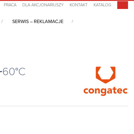
PRACA
DLA AKCJONARIUSZY
KONTAKT
KATALOG
SERWIS – REKLAMACJE
, 32GB eMMC, 0°C~60°C
~60°C