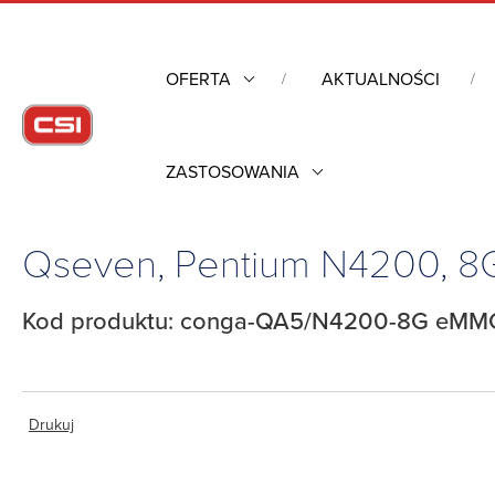
OFERTA
AKTUALNOŚCI
ZASTOSOWANIA
Strona główna
/
Komputery przemysłowe
/
Komputery moduło
Qseven, Pentium N4200, 
Kod produktu: conga-QA5/N4200-8G eMM
Drukuj