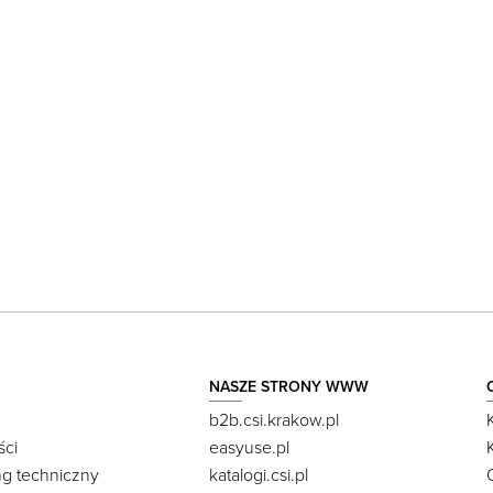
NASZE STRONY WWW
b2b.csi.krakow.pl
ści
easyuse.pl
ng techniczny
katalogi.csi.pl