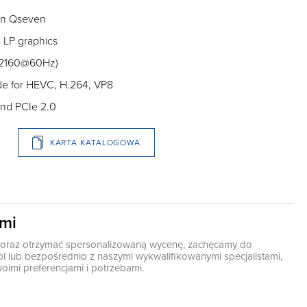
on Qseven
) LP graphics
6×2160@60Hz)
e for HEVC, H.264, VP8
and PCIe 2.0
KARTA KATALOGOWA
ami
ę oraz otrzymać spersonalizowaną wycenę, zachęcamy do
pl
lub bezpośrednio z naszymi wykwalifikowanymi specjalistami,
oimi preferencjami i potrzebami.