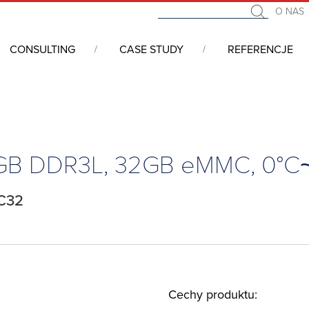
O NAS
CONSULTING
CASE STUDY
REFERENCJE
we COM (Computer On Module)
/
Qseven, Pentium N4200, 8GB DDR3L
8GB DDR3L, 32GB eMMC, 0°C
C32
Cechy produktu: