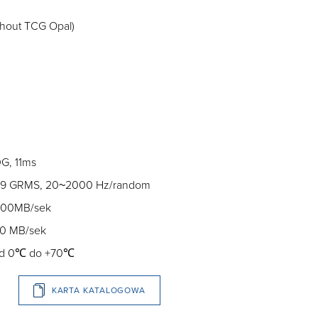
ithout TCG Opal)
G, 11ms
7.69 GRMS, 20~2000 Hz/random
000MB/sek
00 MB/sek
 od 0℃ do +70℃
KARTA KATALOGOWA