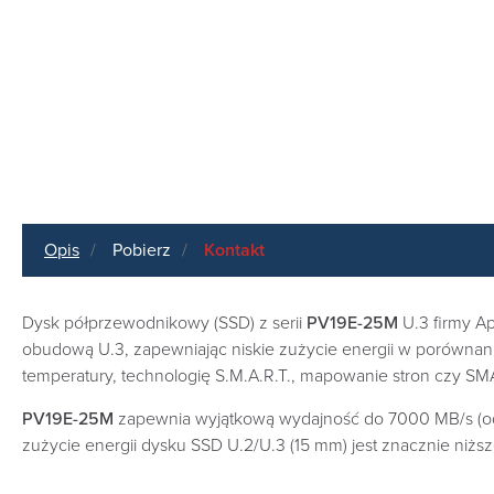
Opis
Pobierz
Kontakt
Dysk półprzewodnikowy (SSD) z serii
PV19E-25M
U.3 firmy Ap
obudową U.3, zapewniając niskie zużycie energii w porównani
temperatury, technologię S.M.A.R.T., mapowanie stron czy S
PV19E-25M
zapewnia wyjątkową wydajność do 7000 MB/s (odc
zużycie energii dysku SSD U.2/U.3 (15 mm) jest znacznie ni