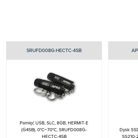
SRUFD008G-HECTC-4SB
AP
Pamięć USB, SLC, 8GB, HERMIT-E
(G4SB), 0°C~70°C, SRUFD008G-
Dysk SSD
HECTC-4SB
SS210-