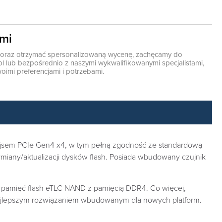
ami
ę oraz otrzymać spersonalizowaną wycenę, zachęcamy do
pl
lub bezpośrednio z naszymi wykwalifikowanymi specjalistami,
oimi preferencjami i potrzebami.
rfejsem PCIe Gen4 x4, w tym pełną zgodność ze standardową
miany/aktualizacji dysków flash. Posiada wbudowany czujnik
 pamięć flash eTLC NAND z pamięcią DDR4. Co więcej,
 najlepszym rozwiązaniem wbudowanym dla nowych platform.