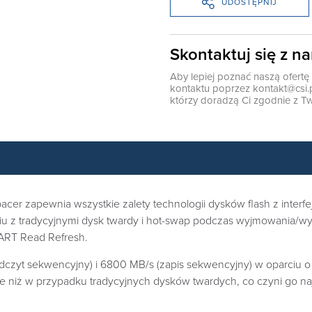
UDOSTĘPNIJ
Skontaktuj się z n
Aby lepiej poznać naszą ofert
kontaktu poprzez
kontakt@csi.
którzy doradzą Ci zgodnie z Tw
acer zapewnia wszystkie zalety technologii dysków flash z inte
u z tradycyjnymi dysk twardy i hot-swap podczas wyjmowania/wy
MART Read Refresh.
zyt sekwencyjny) i 6800 MB/s (zapis sekwencyjny) w oparciu o
ższe niż w przypadku tradycyjnych dysków twardych, co czyni go