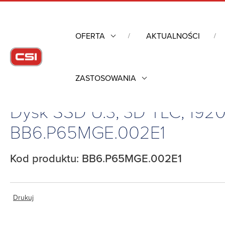
OFERTA
AKTUALNOŚCI
ZASTOSOWANIA
Strona główna
/
Industrial Flash
/
Dysk SSD U.3, 3D TLC, 1920GB, 0
Dysk SSD U.3, 3D TLC, 192
BB6.P65MGE.002E1
Kod produktu: BB6.P65MGE.002E1
Drukuj