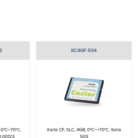
3
KC4GF-504
 0°C~70°C,
Karta CF, SLC, 4GB, 0°C~+70°C, Seria
U.00123
503