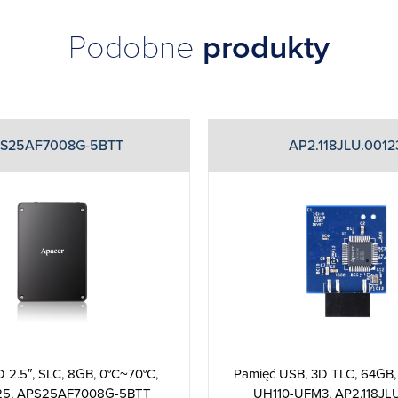
Podobne
produkty
S25AF7008G-5BTT
AP2.118JLU.0012
 2.5″, SLC, 8GB, 0°C~70°C,
Pamięć USB, 3D TLC, 64GB,
25, APS25AF7008G-5BTT
UH110-UFM3, AP2.118JL