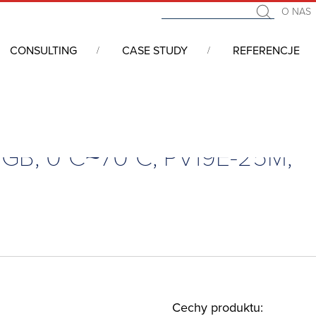
O NAS
CONSULTING
CASE STUDY
REFERENCJE
°C~70°C, PV19E-25M, BB6.P65MGE.002E1
0GB, 0°C~70°C, PV19E-25M,
Cechy produktu: