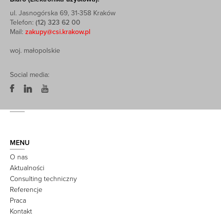
ul. Jasnogórska 69, 31-358 Kraków
Telefon:
(12) 323 62 00
Mail:
zakupy@csi.krakow.pl
woj. małopolskie
Social media:
MENU
O nas
Aktualności
Consulting techniczny
Referencje
Praca
Kontakt