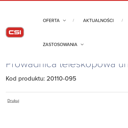
OFERTA
AKTUALNOŚCI
ZASTOSOWANIA
Strona główna
/
Obudowy przemysłowe
/
Prowadnica teleskopowa
Prowadnica teleskopowa un
Kod produktu: 20110-095
Drukuj