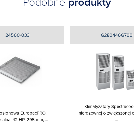
Podobne
produkty
24560-033
G280446G700
Klimatyzatory Spectracool 
 osłonowa EuropacPRO,
nierdzewnej o zwiększonej 
salna, 42 HP, 295 mm, ...
...