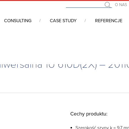
O NAS
CONSULTING
CASE STUDY
REFERENCJE
 uniwersalna 1U 610D(2X) – 20110-095
iwersalna 1U 610D(2X) – 201
Cechy produktu:
Szerokość szyny k = 9,7 