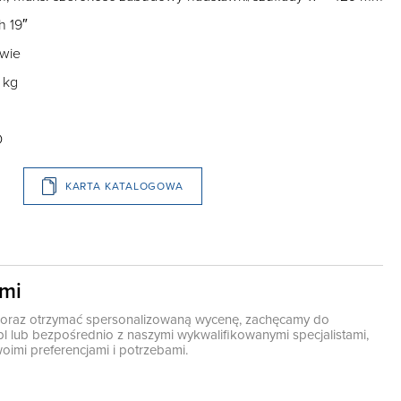
h 19″
wie
 kg
O
KARTA KATALOGOWA
ami
ę oraz otrzymać spersonalizowaną wycenę, zachęcamy do
pl
lub bezpośrednio z naszymi wykwalifikowanymi specjalistami,
oimi preferencjami i potrzebami.