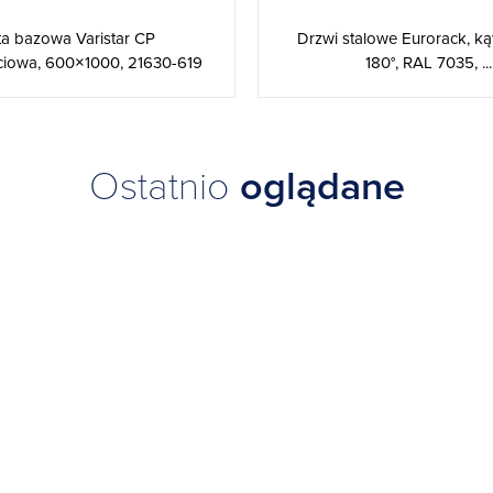
ta bazowa Varistar CP
Drzwi stalowe Eurorack, ką
ciowa, 600×1000, 21630-619
180°, RAL 7035, ...
Ostatnio
oglądane