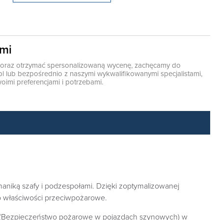
ami
ę oraz otrzymać spersonalizowaną wycenę, zachęcamy do
pl
lub bezpośrednio z naszymi wykwalifikowanymi specjalistami,
oimi preferencjami i potrzebami.
niką szafy i podzespołami. Dzięki zoptymalizowanej
no właściwości przeciwpożarowe.
-2 (Bezpieczeństwo pożarowe w pojazdach szynowych) w