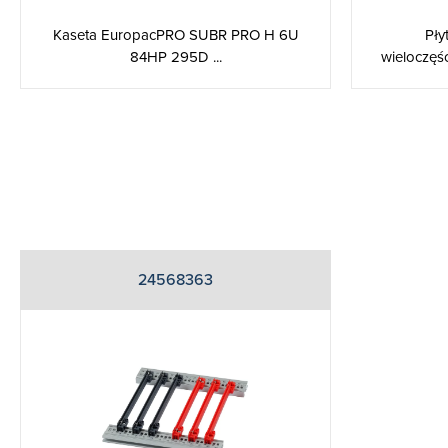
Kaseta EuropacPRO SUBR PRO H 6U
Pły
84HP 295D ...
wieloczęś
24568363