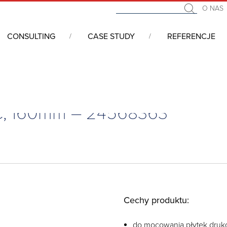
O NAS
CONSULTING
CASE STUDY
REFERENCJE
B, PC, 160mm – 24568363
PC, 160mm – 24568363
Cechy produktu:
do mocowania płytek dru