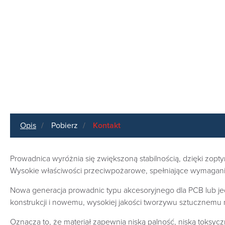
Opis
Pobierz
Kontakt
Prowadnica wyróżnia się zwiększoną stabilnością, dzięki zoptym
Wysokie właściwości przeciwpożarowe, spełniające wymagani
Nowa generacja prowadnic typu akcesoryjnego dla PCB lub je
konstrukcji i nowemu, wysokiej jakości tworzywu sztucznemu 
Oznacza to, że materiał zapewnia niską palność, niską tok