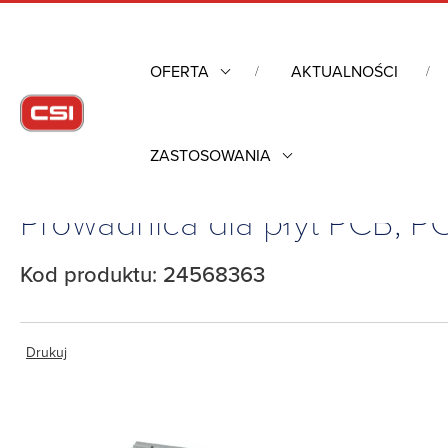
OFERTA
AKTUALNOŚCI
ZASTOSOWANIA
Strona główna
/
Obudowy przemysłowe
/
Prowadnica dla płyt PC
Prowadnica dla płyt PCB, 
Kod produktu: 24568363
Drukuj