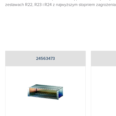
zestawach R22, R23 i R24 z najwyższym stopniem zagrożenia
24563473