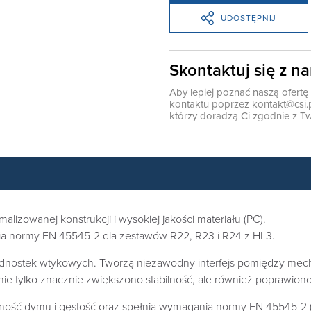
UDOSTĘPNIJ
Skontaktuj się z n
Aby lepiej poznać naszą ofert
kontaktu poprzez
kontakt@csi.
którzy doradzą Ci zgodnie z Tw
alizowanej konstrukcji i wysokiej jakości materiału (PC).
a normy EN 45545-2 dla zestawów R22, R23 i R24 z HL3.
dnostek wtykowych. Tworzą niezawodny interfejs pomiędzy mecha
nie tylko znacznie zwiększono stabilność, ale również poprawio
syczność dymu i gęstość oraz spełnia wymagania normy EN 45545