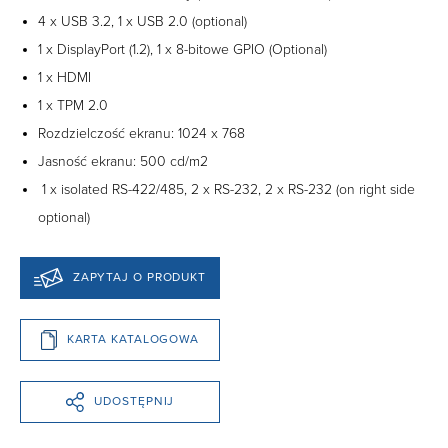
4 x USB 3.2, 1 x USB 2.0 (optional)
1 x DisplayPort (1.2), 1 x 8-bitowe GPIO (Optional)
1 x HDMI
1 x TPM 2.0
Rozdzielczość ekranu: 1024 x 768
Jasność ekranu: 500 cd/m2
1 x isolated RS-422/485, 2 x RS-232, 2 x RS-232 (on right side
optional)
ZAPYTAJ O PRODUKT
KARTA KATALOGOWA
UDOSTĘPNIJ