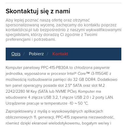
Skontaktuj się z nami
Aby lepiej poznać naszą ofertę oraz otrzymać
spersonalizowaną wycenę, zachęcamy do kontaktu poprzez
kontakt@csi.pl
lub bezpośrednio z naszymi wykwalifikowanymi
specjalistami, którzy doradzą Ci zgodnie z Twoimi
preferencjami i potrzebami.
Opis
Pobierz
Kontakt
Komputer panelowy PPC-415-PB30A to chłodzona pasywnie
jednostka, wyposażona w procesor Intel® Core™ i3-1115G4E z
możliwością rozbudowania pamięci do 32 GB DDR4. Dodatkowo
ten panel operacyjny posiada slot 2.5″ SATA oraz slot M.2
2242/2280 M Key (SATA lub NVME PCIe). Komputer ma
wbudowane 4 złącza USB 3.2, 1 złącze USB 2.0 i 2 porty LAN.
Urządzenie pracuje w temperaturze -10 ~ 50 °C.
Zaprojektowany z myślą o wysokowydajnych aplikacjach
obliczeniowych 11. generacji, PPC-415 zapewnia niezawodność,
również dzięki ekranowi wielodotykowemu, bogatym we/wy i