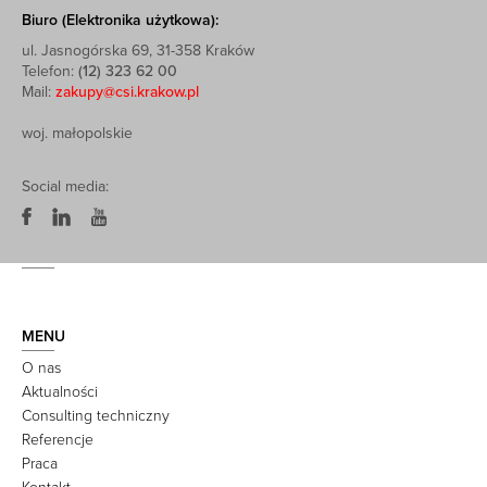
Biuro (Elektronika użytkowa):
ul. Jasnogórska 69, 31-358 Kraków
Telefon:
(12) 323 62 00
Mail:
zakupy@csi.krakow.pl
woj. małopolskie
Social media:
MENU
O nas
Aktualności
Consulting techniczny
Referencje
Praca