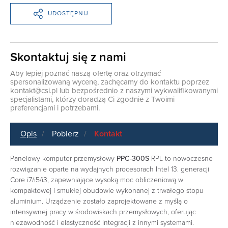
UDOSTĘPNIJ
Skontaktuj się z nami
Aby lepiej poznać naszą ofertę oraz otrzymać
spersonalizowaną wycenę, zachęcamy do kontaktu poprzez
kontakt@csi.pl
lub bezpośrednio z naszymi wykwalifikowanymi
specjalistami, którzy doradzą Ci zgodnie z Twoimi
preferencjami i potrzebami.
Opis
Pobierz
Kontakt
Panelowy komputer przemysłowy
PPC-300S
RPL to nowoczesne
rozwiązanie oparte na wydajnych procesorach Intel 13. generacji
Core i7/i5/i3, zapewniające wysoką moc obliczeniową w
kompaktowej i smukłej obudowie wykonanej z trwałego stopu
aluminium. Urządzenie zostało zaprojektowane z myślą o
intensywnej pracy w środowiskach przemysłowych, oferując
niezawodność i elastyczność integracji z innymi systemami.