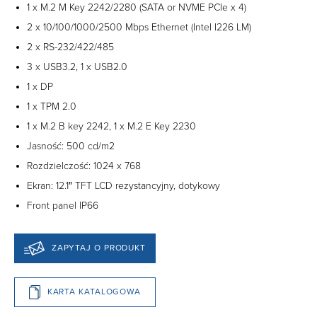
1 x M.2 M Key 2242/2280 (SATA or NVME PCIe x 4)
2 x 10/100/1000/2500 Mbps Ethernet (Intel I226 LM)
2 x RS-232/422/485
3 x USB3.2, 1 x USB2.0
1 x DP
1 x TPM 2.0
1 x M.2 B key 2242, 1 x M.2 E Key 2230
Jasność: 500 cd/m2
Rozdzielczość: 1024 x 768
Ekran: 12.1″ TFT LCD rezystancyjny, dotykowy
Front panel IP66
ZAPYTAJ O PRODUKT
KARTA KATALOGOWA