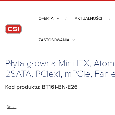
OFERTA
AKTUALNOŚCI
ZASTOSOWANIA
Strona główna
/
Komputery przemysłowe
/
Przemysłowe płyty
LVDS, 2LAN, 4COM, 5USB, 2SATA, PCIex1, mPCIe, Fanless, DC-in 12V, 0°C~
Płyta główna Mini-ITX, At
2SATA, PCIex1, mPCIe, Fanl
Kod produktu: BT161-BN-E26
Drukuj