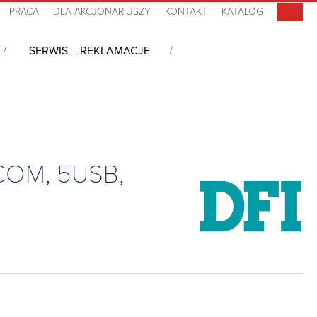
PRACA
DLA AKCJONARIUSZY
KONTAKT
KATALOG
SERWIS – REKLAMACJE
słowe płyty komputerowe
/
Płyta główna Mini-ITX, Atom E3826, VGA,
4COM, 5USB,