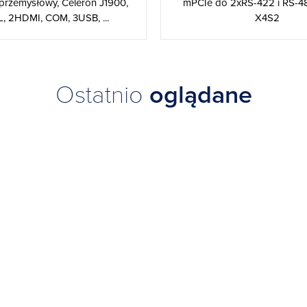
mPCIe do 2xRS-422 i RS-4
przemysłowy, Celeron J1900,
X4S2
, 2HDMI, COM, 3USB, ...
Ostatnio
oglądane