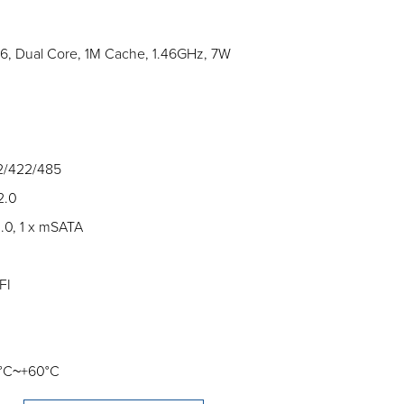
26, Dual Core, 1M Cache, 1.46GHz, 7W
2/422/485
2.0
2.0, 1 x mSATA
FI
0°C~+60°C