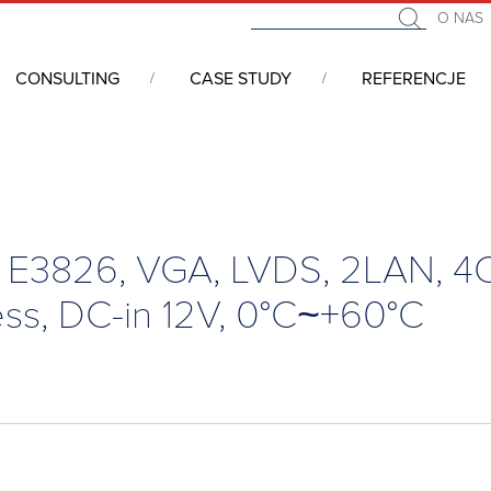
O NAS
CONSULTING
CASE STUDY
REFERENCJE
 komputerowe, karty procesorowe oraz pasywne platery
/
Przemy
+60°C
om E3826, VGA, LVDS, 2LAN, 
ess, DC-in 12V, 0°C~+60°C