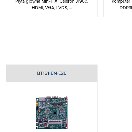
Płyta główna Mini-ITX, Celeron J1900,
Komputer 
HDMI, VGA, LVDS, ...
DDR3L
BT161-BN-E26