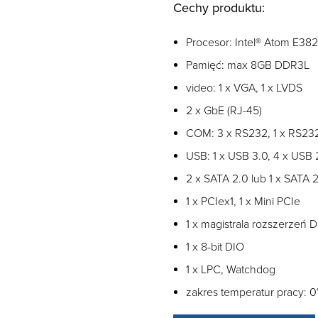
Cechy produktu:
Procesor: Intel® Atom E38
Pamięć: max 8GB DDR3L
video: 1 x VGA, 1 x LVDS
2 x GbE (RJ-45)
COM: 3 x RS232, 1 x RS23
USB: 1 x USB 3.0, 4 x USB 
2 x SATA 2.0 lub 1 x SATA 
1 x PCIex1, 1 x Mini PCIe
1 x magistrala rozszerzeń D
1 x 8-bit DIO
1 x LPC, Watchdog
zakres temperatur pracy: 