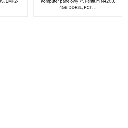
85, EMP2-
Komputer panelowy 7″, Pentium N4200,
4GB DDR3L, PCT. ...