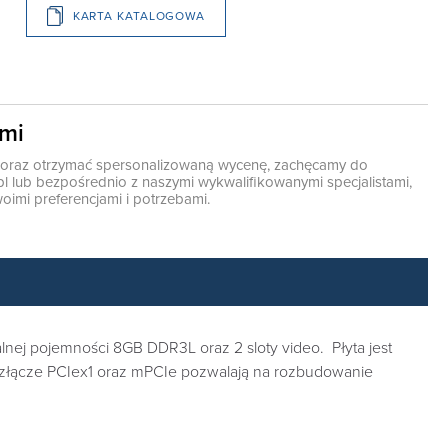
KARTA KATALOGOWA
ami
ę oraz otrzymać spersonalizowaną wycenę, zachęcamy do
pl
lub bezpośrednio z naszymi wykwalifikowanymi specjalistami,
oimi preferencjami i potrzebami.
ej pojemności 8GB DDR3L oraz 2 sloty video. Płyta jest
 złącze PCIex1 oraz mPCIe pozwalają na rozbudowanie