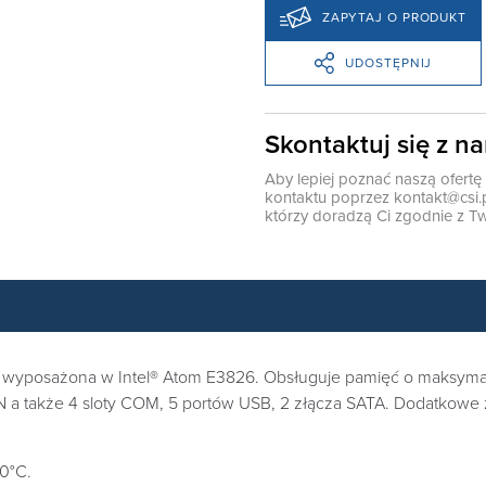
ZAPYTAJ O PRODUKT
UDOSTĘPNIJ
Skontaktuj się z n
Aby lepiej poznać naszą ofert
kontaktu poprzez
kontakt@csi.
którzy doradzą Ci zgodnie z Tw
wyposażona w Intel® Atom E3826. Obsługuje pamięć o maksymaln
N a także 4 sloty COM, 5 portów USB, 2 złącza SATA. Dodatkowe
0°C.