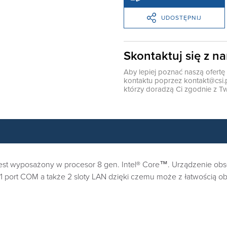
UDOSTĘPNIJ
Skontaktuj się z n
Aby lepiej poznać naszą ofert
kontaktu poprzez
kontakt@csi.
którzy doradzą Ci zgodnie z Tw
est wyposażony w procesor 8 gen. Intel® Core™. Urządzenie obs
1 port COM a także 2 sloty LAN dzięki czemu może z łatwością o