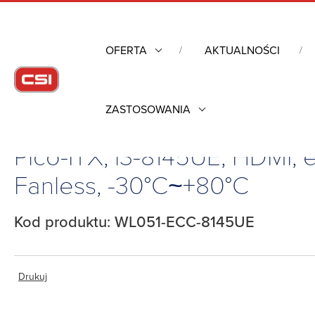
OFERTA
AKTUALNOŚCI
ZASTOSOWANIA
Strona główna
/
Komputery przemysłowe
/
Komputery jednop
Pico-ITX, i3-8145UE, HDMI,
Fanless, -30°C~+80°C
Kod produktu: WL051-ECC-8145UE
Drukuj