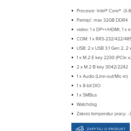
Procesor: Intel® Core® i3
Pamięć: max 32GB DDR4
video: 1 x DP++/HDMI, 1 x 
COM: 1 x RRS-232/422/48
USB: 2 x USB 3.1 Gen 2, 2 
1 x M.2 E key 2230 (PCIe 
2 x M.2 B key 3042/2242
1 x Audio (Line-out/Mic-in)
1 x 8-bit DIO
1 x SMBus
Watchdog
Zakres temperatur pracy: 
ZAPYTAJ O PRODUKT