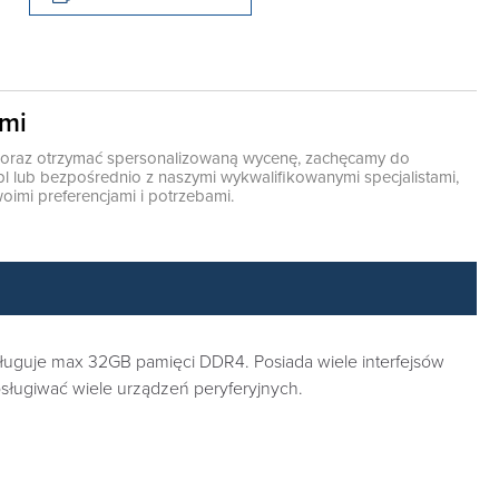
ami
ę oraz otrzymać spersonalizowaną wycenę, zachęcamy do
pl
lub bezpośrednio z naszymi wykwalifikowanymi specjalistami,
oimi preferencjami i potrzebami.
ługuje max 32GB pamięci DDR4. Posiada wiele interfejsów
bsługiwać wiele urządzeń peryferyjnych.