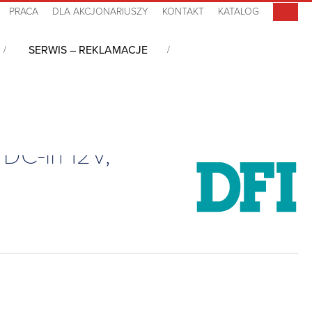
PRACA
DLA AKCJONARIUSZY
KONTAKT
KATALOG
SERWIS – REKLAMACJE
P, 2LAN, COM, 4USB, 3M.2, DC-in 12V, Fanless, -30°C~+80°C
DC-in 12V,