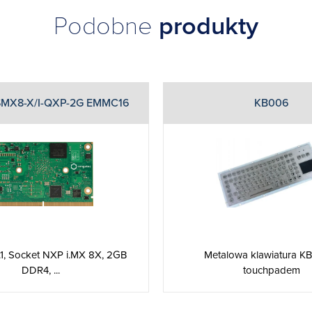
Podobne
produkty
MX8-X/I-QXP-2G EMMC16
KB006
1, Socket NXP i.MX 8X, 2GB
Metalowa klawiatura K
DDR4, ...
touchpadem