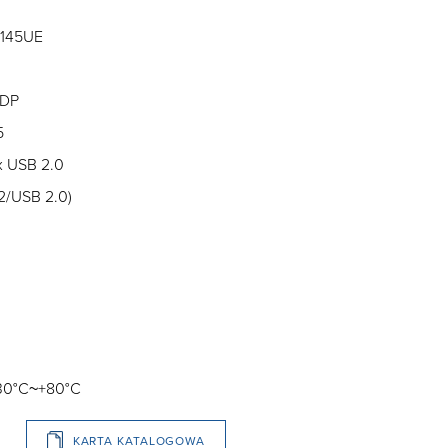
-8145UE
eDP
5
x USB 2.0
x2/USB 2.0)
-30°C~+80°C
KARTA KATALOGOWA