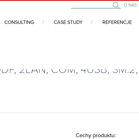
O NAS
CONSULTING
CASE STUDY
REFERENCJE
łytkowe wbudowane (embedded, SBC)
/
Pico-ITX, i3-8145UE, HDMI, eD
 eDP, 2LAN, COM, 4USB, 3M.2, 
Cechy produktu: