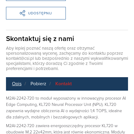
UDOSTĘPNIJ
Skontaktuj się z nami
Aby lepiej poznać naszą ofertę oraz otrzymać
spersonalizowaną wycenę, zachęcamy do kontaktu poprzez
kontakt@csi.pl
lub bezpośrednio z naszymi wykwalifikowanymi
specjalistami, którzy doradzą Ci zgodnie z Twoimi
preferencjami i potrzebami.
Opis
Pobierz
Kontakt
M2AI-2242-720 to moduł wyposażony w innowacyjny procesor AI
Edge Computing, KL720 Neural Processor Unit (NPU). KL720
zapewnia wydajne obliczenia AI o wydajności 1,4 TOPS, idealne
dla zdalnych, mobilnych i bezzałogowych aplikacji.
M2AI-2242-720 zawiera energooszczędny procesor KL720 w
obudowie M.2 22x42mm, która jest równie ekonomiczna. Moduły