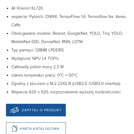
AI: Kneron KL720
wsparcie: Pytorch, ONNX, TensorFlow 1.6, Tensorflow lite, Keras,
Caffe
Obsługiwane modele: Resnet, GoogleNet, YOLO, Tiny YOLO,
MobileNet-SSD, DenseNet, RNN, LSTM
Typ pamięci: 128MB LPDDR3
Wydajność NPU 1,4 TOP/s
Całkowity pobór mocy 2,3 W
zakres temperatur pracy: 0°C ~ 50°C
Zgodny z kluczem o M.2 2242 B (USB2.0 /USB3.0 interfejs)
Wsparcie 620 x 620, rozpoznawanie wyższej rozdzielczości
ZAPYTAJ O PRODUKT
KARTA KATALOGOWA