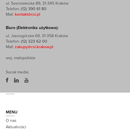
ul. Sosnowiecka 89, 31-345 Kraków
Telefon:
(12) 390 61 80
Mail:
kontakt@csi.pl
Biuro (Elektronika użytkowa):
ul. Jasnogórska 69, 31-358 Kraków
Telefon:
(12) 323 62 00
Mail:
zakupy@csi.krakow.pl
woj. małopolskie
Social media:
MENU
O nas
Aktualności