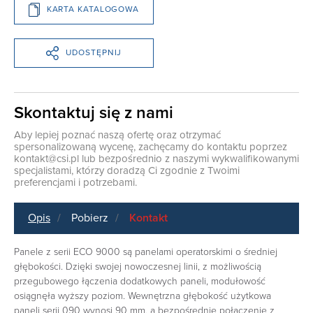
KARTA KATALOGOWA
UDOSTĘPNIJ
Skontaktuj się z nami
Aby lepiej poznać naszą ofertę oraz otrzymać
spersonalizowaną wycenę, zachęcamy do kontaktu poprzez
kontakt@csi.pl
lub bezpośrednio z naszymi wykwalifikowanymi
specjalistami, którzy doradzą Ci zgodnie z Twoimi
preferencjami i potrzebami.
Opis
Pobierz
Kontakt
Panele z serii ECO 9000 są panelami operatorskimi o średniej
głębokości. Dzięki swojej nowoczesnej linii, z możliwością
przegubowego łączenia dodatkowych paneli, modułowość
osiągnęła wyższy poziom. Wewnętrzna głębokość użytkowa
paneli serii 090 wynosi 90 mm, a bezpośrednie połączenie z