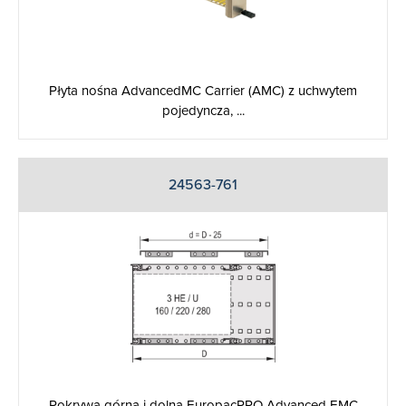
Płyta nośna AdvancedMC Carrier (AMC) z uchwytem
pojedyncza, ...
24563-761
Pokrywa górna i dolna EuropacPRO Advanced EMC