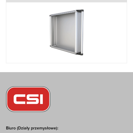
Biuro (Działy przemysłowe):