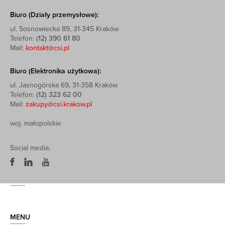
Biuro (Działy przemysłowe):
ul. Sosnowiecka 89, 31-345 Kraków
Telefon:
(12) 390 61 80
Mail:
kontakt@csi.pl
Biuro (Elektronika użytkowa):
ul. Jasnogórska 69, 31-358 Kraków
Telefon:
(12) 323 62 00
Mail:
zakupy@csi.krakow.pl
woj. małopolskie
Social media:
MENU