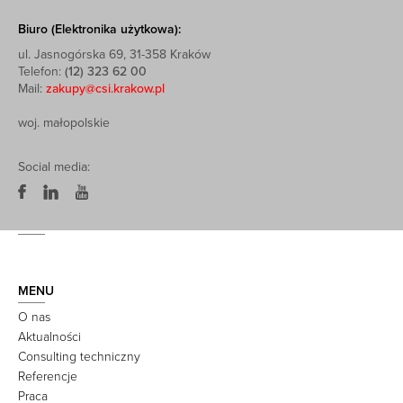
Biuro (Elektronika użytkowa):
ul. Jasnogórska 69, 31-358 Kraków
Telefon:
(12) 323 62 00
Mail:
zakupy@csi.krakow.pl
woj. małopolskie
Social media:
MENU
O nas
Aktualności
Consulting techniczny
Referencje
Praca