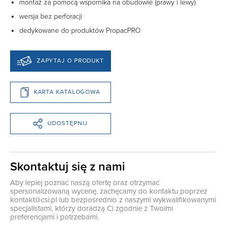
montaż za pomocą wspornika na obudowie (prawy i lewy)
wersja bez perforacji
dedykowane do produktów PropacPRO
ZAPYTAJ O PRODUKT
KARTA KATALOGOWA
UDOSTĘPNIJ
Skontaktuj się z nami
Aby lepiej poznać naszą ofertę oraz otrzymać
spersonalizowaną wycenę, zachęcamy do kontaktu poprzez
kontakt@csi.pl
lub bezpośrednio z naszymi wykwalifikowanymi
specjalistami, którzy doradzą Ci zgodnie z Twoimi
preferencjami i potrzebami.