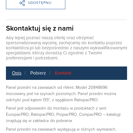
UDOSTĘPNIJ
Skontaktuj się z nami
Aby lepiej poznać naszą ofertę oraz otrzymać
spersonalizowaną wycenę, zachęcamy do kontaktu poprzez
kontakt@csi.pl
lub bezpośrednio z naszymi wykwalifikowanymi
specjalistami, którzy doradzą Ci zgodnie z Twoimi
preferencjami i potrzebami.
Opis
Pobierz
Kontakt
Panel przedni na zawiasach od nVent. Model 20848696
mocowany jest na szynach poziomych. Panel przedni można
odchylić pod kątem 135°, z wyjątkiem RatiopacPRO.
Panel jest odpowiedni do montażu w produktach z serii
EuropacPRO, RatiopacPRO, PropacPRO, CompacPRO – katalogi
znajdują się w zakładce do pobrania.
Panel przedni na zawiasach występują w różnych wymiarach.