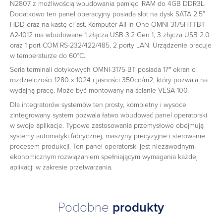
N2807 z możliwością wbudowania pamięci RAM do 4GB DDR3L.
Dodatkowo ten panel operacyjny posiada slot na dysk SATA 2.5”
HDD oraz na kastę cFast. Komputer All in One OMNI-3175HTTBT-
A2-1012 ma wbudowane 1 złącza USB 3.2 Gen 1, 3 złącza USB 2.0
oraz 1 port COM RS-232/422/485, 2 porty LAN. Urządzenie pracuje
w temperaturze do 60°C.
Seria terminali dotykowych OMNI-3175-BT posiada 17″ ekran o
rozdzielczości 1280 x 1024 i jasności 350cd/m2, który pozwala na
wydajną pracę. Może być montowany na ścianie VESA 100.
Dla integratorów systemów ten prosty, kompletny i wysoce
zintegrowany system pozwala łatwo wbudować panel operatorski
w swoje aplikacje. Typowe zastosowania przemysłowe obejmują
systemy automatyki fabrycznej, maszyny precyzyjne i sterowanie
procesem produkcji. Ten panel operatorski jest niezawodnym,
ekonomicznym rozwiązaniem spełniającym wymagania każdej
aplikacji w zakresie przetwarzania.
Podobne
produkty