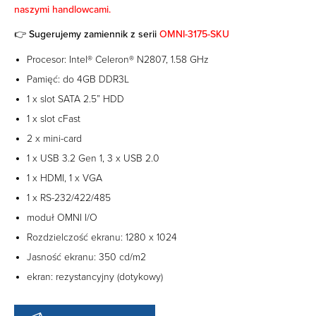
naszymi handlowcami.
👉 Sugerujemy zamiennik z serii
OMNI-3175-SKU
Procesor: Intel® Celeron® N2807, 1.58 GHz
Pamięć: do 4GB DDR3L
1 x slot SATA 2.5” HDD
1 x slot cFast
2 x mini-card
1 x USB 3.2 Gen 1, 3 x USB 2.0
1 x HDMI, 1 x VGA
1 x RS-232/422/485
moduł OMNI I/O
Rozdzielczość ekranu: 1280 x 1024
Jasność ekranu: 350 cd/m2
ekran: rezystancyjny (dotykowy)