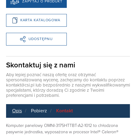
ZAPYTAJ O PRODUKT
KARTA KATALOGOWA
UDOSTĘPNIJ
Skontaktuj się z nami
Aby lepiej poznać naszą ofertę oraz otrzymać
spersonalizowaną wycenę, zachęcamy do kontaktu poprzez
kontakt@csi.pl
lub bezpośrednio z naszymi wykwalifikowanymi
specjalistami, którzy doradzą Ci zgodnie z Twoimi
preferencjami i potrzebami.
Opis
Pobierz
Kontakt
Komputer panelowy OMNI-3175HTTBT-A2-1012 to chłodzona
pasywnie jednostka, wyposażona w procesor Intel® Celeron®