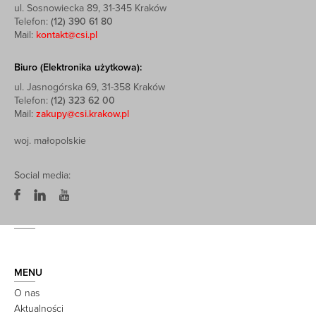
ul. Sosnowiecka 89, 31-345 Kraków
Telefon:
(12) 390 61 80
Mail:
kontakt@csi.pl
Biuro (Elektronika użytkowa):
ul. Jasnogórska 69, 31-358 Kraków
Telefon:
(12) 323 62 00
Mail:
zakupy@csi.krakow.pl
woj. małopolskie
Social media:
MENU
O nas
Aktualności