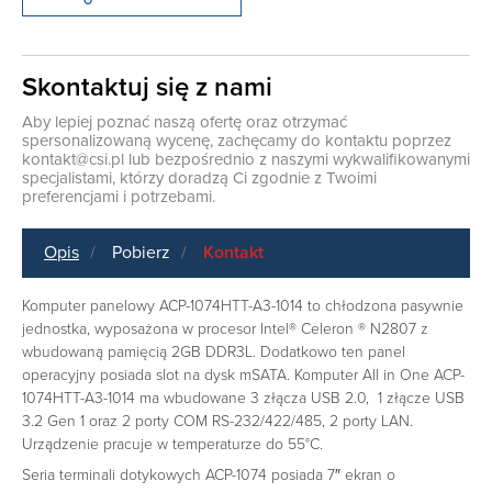
Skontaktuj się z nami
Aby lepiej poznać naszą ofertę oraz otrzymać
spersonalizowaną wycenę, zachęcamy do kontaktu poprzez
kontakt@csi.pl
lub bezpośrednio z naszymi wykwalifikowanymi
specjalistami, którzy doradzą Ci zgodnie z Twoimi
preferencjami i potrzebami.
Opis
Pobierz
Kontakt
Komputer panelowy ACP-1074HTT-A3-1014 to chłodzona pasywnie
jednostka, wyposażona w procesor Intel® Celeron ® N2807 z
wbudowaną pamięcią 2GB DDR3L. Dodatkowo ten panel
operacyjny posiada slot na dysk mSATA. Komputer All in One ACP-
1074HTT-A3-1014 ma wbudowane 3 złącza USB 2.0, 1 złącze USB
3.2 Gen 1 oraz 2 porty COM RS-232/422/485, 2 porty LAN.
Urządzenie pracuje w temperaturze do 55°C.
Seria terminali dotykowych ACP-1074 posiada 7″ ekran o