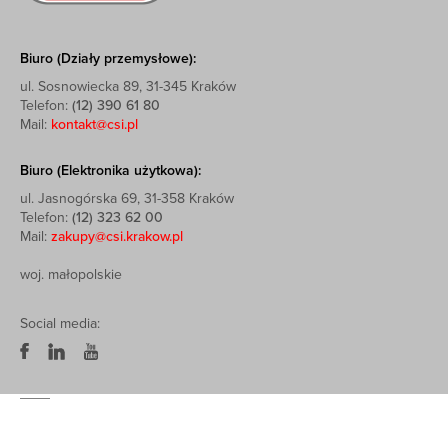
Biuro (Działy przemysłowe):
ul. Sosnowiecka 89, 31-345 Kraków
Telefon:
(12) 390 61 80
Mail:
kontakt@csi.pl
Biuro (Elektronika użytkowa):
ul. Jasnogórska 69, 31-358 Kraków
Telefon:
(12) 323 62 00
Mail:
zakupy@csi.krakow.pl
woj. małopolskie
Social media: