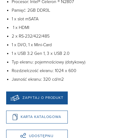
Procesor: Intel® Celeron ® N2807
Pamięć: 2GB DDR3L
1 x slot mSATA
1 x HDMI
2 x RS-232/422/485
1 x DI/O, 1 x Mini-Card
1 x USB 3.2 Gen 1, 3 x USB 2.0
Typ ekranu: pojemnościowy (dotykowy)
Rozdzielczość ekranu: 1024 x 600
Jasność ekranu: 320 cd/m2
ZAPYTAJ O PRODUKT
KARTA KATALOGOWA
UDOSTĘPNIJ