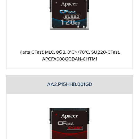
Karta CFast, MLC, 8GB, 0°C~+70°C, SU220-CFast,
APCFA008GGDAN-6HTM1
AA2.P15HHB.001GD