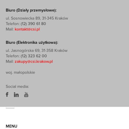
Biuro (Działy przemysłowe):
ul. Sosnowiecka 89, 31-345 Kraków
Telefon:
(12) 390 61 80
Mail:
kontakt@csi.pl
Biuro (Elektronika użytkowa):
ul. Jasnogórska 69, 31-358 Kraków
Telefon:
(12) 323 62 00
Mail:
zakupy@csi.krakow.pl
woj. małopolskie
Social media:
MENU